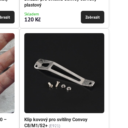
plastový
Skladem
brazit
Zobrazit
120 Kč
0 –
Klip kovový pro svítilny Convoy
C8/M1/S2+
(E921)