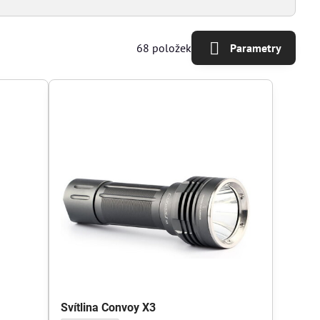
68
položek
Parametry
Svítlina Convoy X3