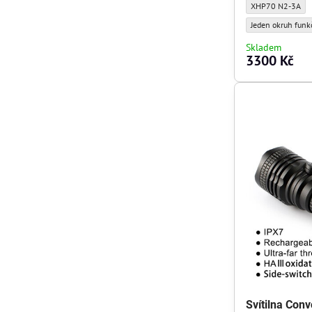
Svítilna Convoy L
XHP70 N2-3A
Svítilna Convoy L6
Jeden okruh funk
Skladem
3300 Kč
Svítilna Con