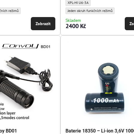
6 - Typ diody:
Svítilna Convoy L2 - Typ diody:
XPL-HI U6-3A
 - Typ řídicí jednotky:
Svítilna Convoy L2 - Typ řídicí jednotky:
čních režimů
Jeden okruh funkčních režimů
Skladem
Zobrazit
Zo
2400 Kč
voy BD01
Baterie 18350 – Li-ion 3,6V 1