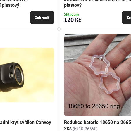
í plastový
plastový
Skladem
Zobrazit
Zo
120 Kč
dní kryt svítilen Convoy
Redukce baterie 18650 na 2665
2ks
(E910-26650)