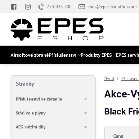
773 033 700
epes@epesevolution.com
Airsoftové zbraně
Příslušenství
Produkty EPES
EPES servi
Úvod
Příslušen
Stránky
Akce-V
Příslušenství ke zbraním
Black Fr
Střelivo a plyny
AEG vnitřní díly
Cena