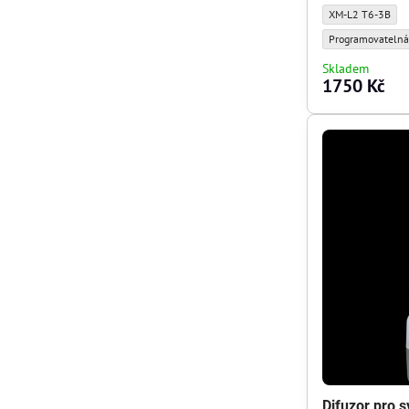
Svítilna Convoy B
XM-L2 T6-3B
Svítilna Convoy B
Programovatelná 
Skladem
1750 Kč
Difuzor pro s