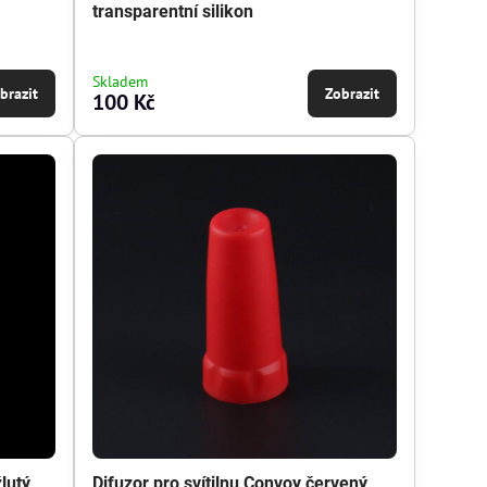
transparentní silikon
Skladem
brazit
Zobrazit
100 Kč
lutý
Difuzor pro svítilnu Convoy červený