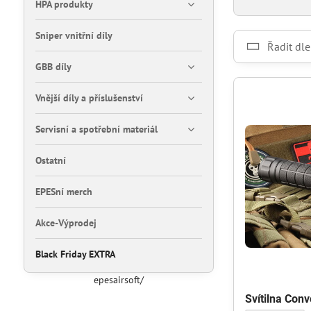
HPA produkty
Sniper vnitřní díly
Řadit dle
GBB díly
Vnější díly a příslušenství
Servisní a spotřební materiál
Ostatní
EPESní merch
Akce-Výprodej
Black Friday EXTRA
epesairsoft/
Svítilna Con