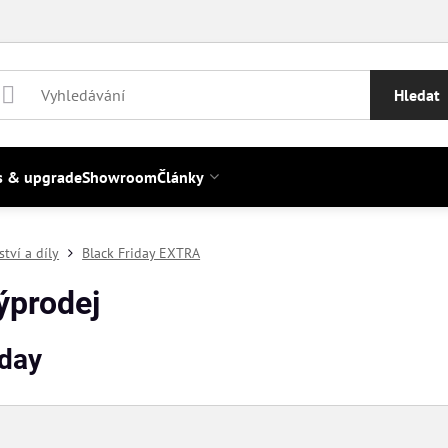
Hledat
s & upgrade
Showroom
Články
ství a díly
Black Friday EXTRA
ýprodej
iday