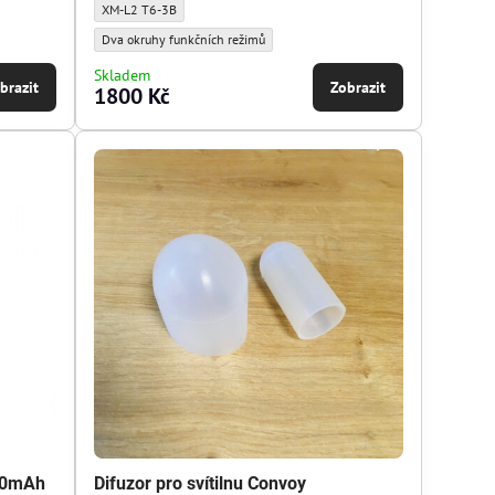
Svítlina Convoy X3 - Typ diody:
XM-L2 T6-3B
Svítlina Convoy X3 - Typ řídicí jednotky:
Dva okruhy funkčních režimů
Skladem
brazit
Zobrazit
1800 Kč
000mAh
Difuzor pro svítilnu Convoy