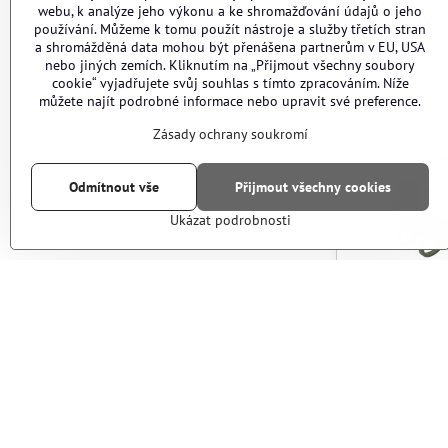
webu, k analýze jeho výkonu a ke shromažďování údajů o jeho
od 150 Kč
používání. Můžeme k tomu použít nástroje a služby třetích stran
a shromážděná data mohou být přenášena partnerům v EU, USA
nebo jiných zemích. Kliknutím na „Přijmout všechny soubory
cookie“ vyjadřujete svůj souhlas s tímto zpracováním. Níže
můžete najít podrobné informace nebo upravit své preference.
Zásady ochrany soukromí
Odmítnout vše
Přijmout všechny cookies
Ukázat podrobnosti
Náhlavka pro
C8/M1/S2+ –
Skladem
130 Kč