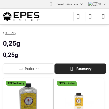
Panel uživatele
CZK
Kuličky
0,25g
0,25g
Pozice
Parametry
EPESní kvéry
EPESní kvéry