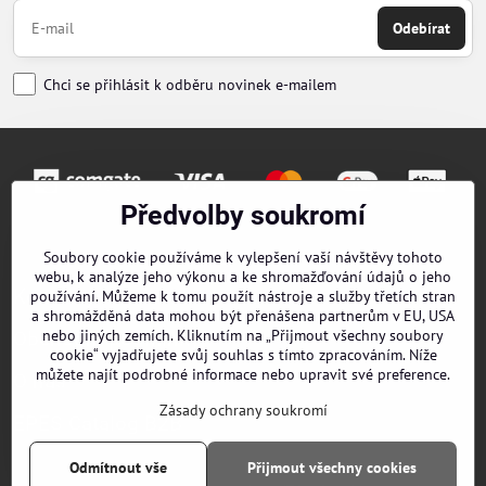
Odebírat
Chci se přihlásit k odběru novinek e-mailem
Předvolby soukromí
Objednávky
Soubory cookie používáme k vylepšení vaší návštěvy tohoto
webu, k analýze jeho výkonu a ke shromažďování údajů o jeho
Kontakty
používání. Můžeme k tomu použít nástroje a služby třetích stran
a shromážděná data mohou být přenášena partnerům v EU, USA
nebo jiných zemích. Kliknutím na „Přijmout všechny soubory
Obchodní podmínky
cookie“ vyjadřujete svůj souhlas s tímto zpracováním. Níže
můžete najít podrobné informace nebo upravit své preference.
O nás
Zásady ochrany soukromí
EPES Catalog B2B
Odmítnout vše
Přijmout všechny cookies