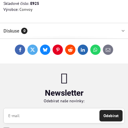
Skladové číslo:
E925
Výrobce:
Convoy
Diskuse
0
Facebook
Twitter
Bluesky
Pinterest
Reddit
LinkedIn
WhatsApp
E-
mail
Newsletter
Odebírat naše novinky:
Odebírat