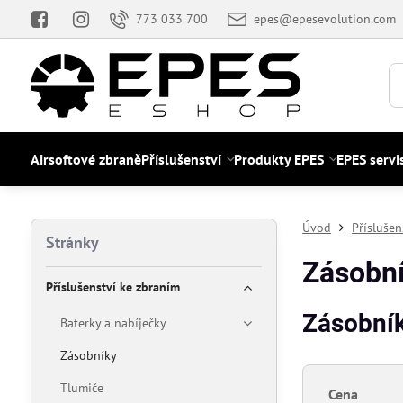
773 033 700
epes@epesevolution.com
Airsoftové zbraně
Příslušenství
Produkty EPES
EPES servi
Úvod
Příslušen
Stránky
Zásobn
Příslušenství ke zbraním
Zásobní
Baterky a nabíječky
Zásobníky
Tlumiče
Cena