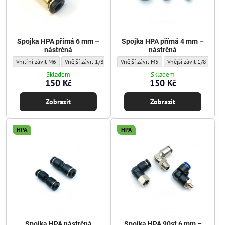
Spojka HPA přímá 6 mm –
Spojka HPA přímá 4 mm –
nástrčná
nástrčná
Spojka HPA přímá 6 mm – nástrčná - Typ závitu:
Spojka HPA přímá 6 mm – nástrčná - Typ závitu:
Spojka HPA přímá 4 mm – nástrčná - Typ z
Spojka HPA přímá 6 mm – nástrčná - Typ
Spojka HPA přímá 4 mm 
Vnitřní závit M6
Vnější závit 1/8 NPT
Vnější závit M5
Vnitřní závit 1/8 NPT
Vnější závit 1/8 NPT
Skladem
Skladem
150 Kč
150 Kč
Zobrazit
Zobrazit
HPA
HPA
Spojka HPA nástrčná
Spojka HPA 90st 6 mm –