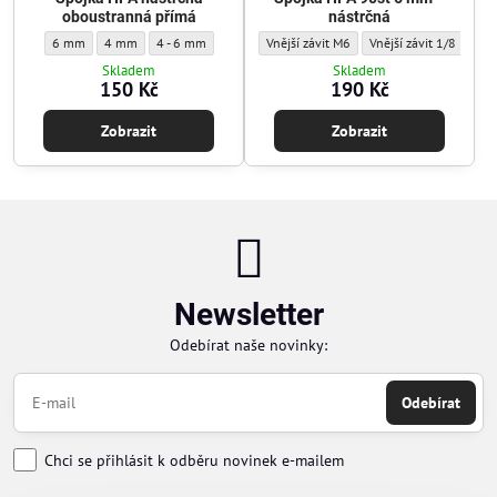
oboustranná přímá
nástrčná
Spojka HPA nástrčná oboustranná přímá - Průměr hadice:
Spojka HPA nástrčná oboustranná přímá - Průměr hadice:
Spojka HPA nástrčná oboustranná přímá - Průměr hadice:
Spojka HPA 90st 6 mm – nástrčná - Typ zá
Spojka HPA 90st 6 mm –
6 mm
4 mm
4 - 6 mm
Vnější závit M6
Vnější závit 1/8 NPT
Skladem
Skladem
150 Kč
190 Kč
Zobrazit
Zobrazit
Newsletter
Odebírat naše novinky:
Odebírat
Chci se přihlásit k odběru novinek e-mailem