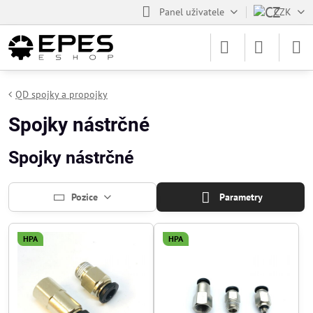
Panel uživatele
CZK
QD spojky a propojky
Spojky nástrčné
Spojky nástrčné
Pozice
Parametry
HPA
HPA