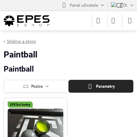
Panel uživatele
CZK
Střelivo a plyny
Paintball
Paintball
Pozice
Parametry
EPESní kvéry