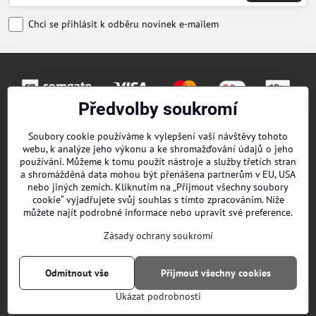
Chci se přihlásit k odběru novinek e-mailem
Předvolby soukromí
Objednávky
Soubory cookie používáme k vylepšení vaší návštěvy tohoto
webu, k analýze jeho výkonu a ke shromažďování údajů o jeho
Kontakty
používání. Můžeme k tomu použít nástroje a služby třetích stran
a shromážděná data mohou být přenášena partnerům v EU, USA
nebo jiných zemích. Kliknutím na „Přijmout všechny soubory
Obchodní podmínky
cookie“ vyjadřujete svůj souhlas s tímto zpracováním. Níže
můžete najít podrobné informace nebo upravit své preference.
O nás
Zásady ochrany soukromí
EPES Catalog B2B
Odmítnout vše
Přijmout všechny cookies
©
2026
Copyright
Předvolby soukromí
Zásady ochrany soukromí
Ukázat podrobnosti
Vytvořeno systémem:
ByznysWeb.cz