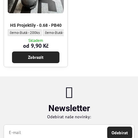
HS Projektily - 0.68 - PB40
HS Projektily - 0.68 - PB40 - HS - Barva, počet:
HS Projektily - 0.68 - PB40 - HS - Barva, počet:
černo-žlutá - 200ks
černo-žlutá - 1ks
Skladem
od 9,90 Kč
Zobrazit
Newsletter
Odebírat naše novinky:
Odebírat