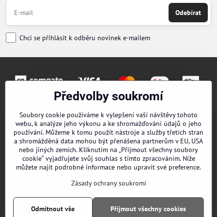
Odebírat
Chci se přihlásit k odběru novinek e-mailem
Předvolby soukromí
Objednávky
Soubory cookie používáme k vylepšení vaší návštěvy tohoto
webu, k analýze jeho výkonu a ke shromažďování údajů o jeho
Kontakty
používání. Můžeme k tomu použít nástroje a služby třetích stran
a shromážděná data mohou být přenášena partnerům v EU, USA
nebo jiných zemích. Kliknutím na „Přijmout všechny soubory
Obchodní podmínky
cookie“ vyjadřujete svůj souhlas s tímto zpracováním. Níže
můžete najít podrobné informace nebo upravit své preference.
O nás
Zásady ochrany soukromí
EPES Catalog B2B
Odmítnout vše
Přijmout všechny cookies