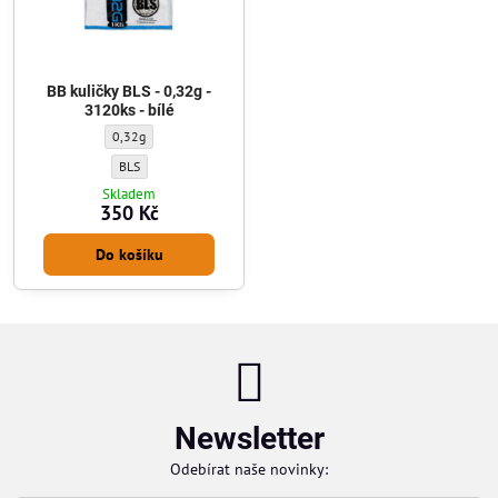
BB kuličky BLS - 0,32g -
3120ks - bílé
BB kuličky BLS - 0,32g - 3120ks - bílé - Gramáž kuliček:
0,32g
BB kuličky BLS - 0,32g - 3120ks - bílé - Výrobce kuliček:
BLS
Skladem
350 Kč
Do košíku
Newsletter
Odebírat naše novinky: