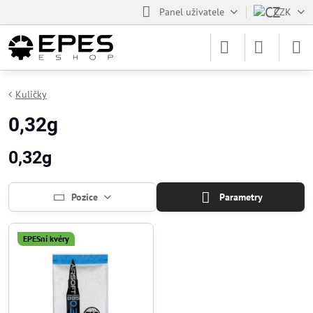
Panel uživatele
CZK
Kuličky
0,32g
0,32g
Pozice
Parametry
EPESní kvéry