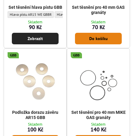
Set těsnění hlava pístu GBB
Set těsnění pro 40 mm GAS
granáty
Set těsnění hlava pístu GBB - Sada těsnění/o-kroužků:
Set těsnění hlava pístu GBB - Sada těsnění/o-kroužk
Set těsnění hlava píst
Hlava pístu AR15 WE GBBR
Hlava pístu MP7 WE GBBR
Hlava pístu AK a SV
Skladem
Skladem
90 Kč
70 Kč
Zobrazit
Do košíku
GBB
GBB
Podložka dorazu závěru
Set těsnění pro 40 mm MIKE
AR15 GBB
GAS granáty
Skladem
Skladem
100 Kč
140 Kč