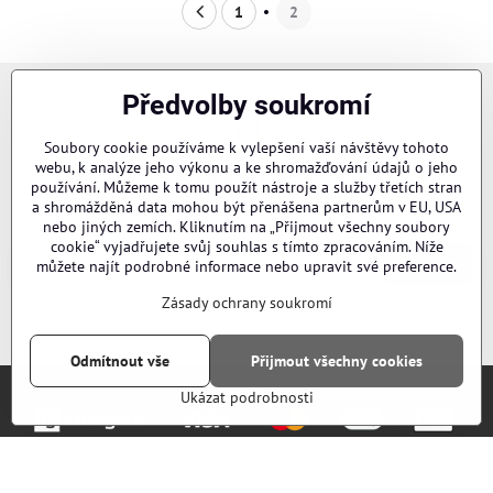
1
2
Předvolby soukromí
Soubory cookie používáme k vylepšení vaší návštěvy tohoto
webu, k analýze jeho výkonu a ke shromažďování údajů o jeho
Newsletter
používání. Můžeme k tomu použít nástroje a služby třetích stran
Odebírat naše novinky:
a shromážděná data mohou být přenášena partnerům v EU, USA
nebo jiných zemích. Kliknutím na „Přijmout všechny soubory
cookie“ vyjadřujete svůj souhlas s tímto zpracováním. Níže
Odebírat
můžete najít podrobné informace nebo upravit své preference.
Zásady ochrany soukromí
Chci se přihlásit k odběru novinek e-mailem
Odmítnout vše
Přijmout všechny cookies
Ukázat podrobnosti
Objednávky