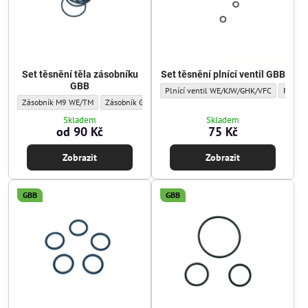
Set těsnění těla zásobníku
Set těsnění plnící ventil GBB
GBB
Set těsnění plnící ventil GBB - Sada těsn
Set těs
Plnící ventil WE/KJW/GHK/VFC
Plnící
Set těsnění těla zásobníku GBB - Sada těsnění/o-kroužků:
Set těsnění těla zásobníku GBB - Sada těsnění/o-kroužků:
Set těsnění těla zásobníku GBB 
Set
Zásobník M9 WE/TM
Zásobník Glock WE/TM
Zásobník Glock WE Gen2
Zás
Skladem
Skladem
od 90 Kč
75 Kč
Zobrazit
Zobrazit
GBB
GBB