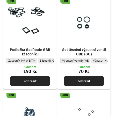
GBB
GBB
Podložka GasRoute GBB
Set těsnění výpustní ventil
zásobníku
GBB (GG)
Podložka GasRoute GBB zásobníku - Sada těsnění/o-kroužků:
Podložka GasRoute GBB zásobníku - Sada těsnění/o-kroužků
Set těsnění výpustní ventil GBB (GG) - Sa
Podložka GasRoute GBB zásobník
Set těsnění výpus
Zásobník M9 WE/TM
Zásobník Glock WE/TM
Výpustní ventily WE
Zásobník AR15 WE
Výpustní ventily
Skladem
Skladem
190 Kč
70 Kč
Zobrazit
Zobrazit
GBB
GBB