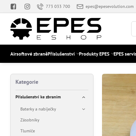
773 033 700
epes@epesevolution.com
Airsoftové zbraně
Příslušenství
Produkty EPES
EPES servi
Kategorie
Příslušenství ke zbraním
Baterky a nabíječky
Zásobníky
Tlumiče