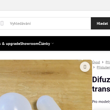
Hledat
s & upgrade
Showroom
Články
Úvod
Př
Přísluše
Difuz
trans
Pro model