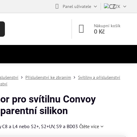
Panel uživatele
CZK
Nákupní košík
0 Kč
íslušenství
Příslušenství ke zbraním
Svítilny a příslušenství
nství
or pro svítilnu Convoy
parentní silikon
y C8 a L4 nebo S2+, S2+UV, S9 a BD03
Čtěte více