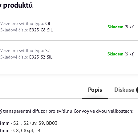
y produktů
Verze pro svítilnu typu:
C8
Skladem
(
8
ks)
Skladové číslo:
E923-C8-SIL
Verze pro svítilnu typu:
S2
Skladem
(
6
ks)
Skladové číslo:
E923-S2-SIL
Popis
Diskuse
 transparentní difuzor pro svítilnu Convoy ve dvou velikostech:
24mm -
S2+
,
S2+uv
,
S9
,
BD03
44mm -
C8
,
C8xpl
,
L4