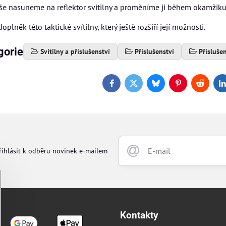
še nasuneme na reflektor svítilny a proměníme ji během okamžiku 
doplněk této taktické svítilny, který ještě rozšíří její možnosti.
gorie
Svítilny a příslušenství
Příslušenství
Přísluše
Facebook
Twitter
Bluesky
Pinterest
Reddit
L
řihlásit k odběru novinek e-mailem
Kontakty