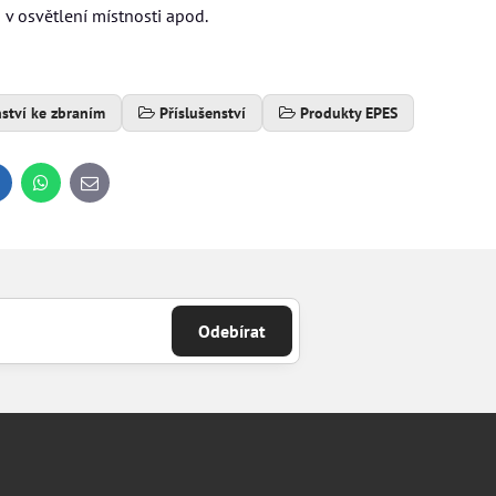
v osvětlení místnosti apod.
nství ke zbraním
Příslušenství
Produkty EPES
inkedIn
WhatsApp
E-
mail
Odebírat