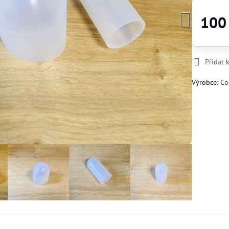
100
Přidat 
Výrobce:
Co