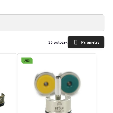
13
položek
Parametry
AEG