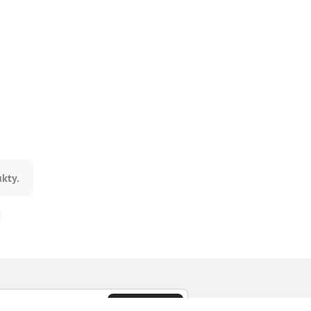
kty.
Odebírat