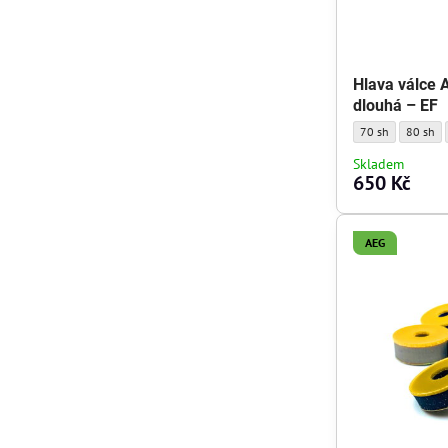
Hlava válce 
dlouhá – EF
Hlava válce AEG M
Hlava vá
70 sh
80 sh
Skladem
650 Kč
AEG