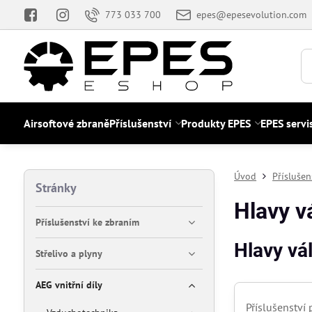
773 033 700
epes@epesevolution.com
Airsoftové zbraně
Příslušenství
Produkty EPES
EPES servi
Úvod
Příslušen
Stránky
Hlavy v
Příslušenství ke zbraním
Hlavy vá
Střelivo a plyny
AEG vnitřní díly
Příslušenství 