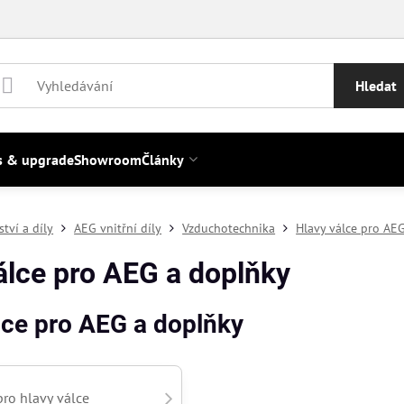
Hledat
s & upgrade
Showroom
Články
ství a díly
AEG vnitřní díly
Vzduchotechnika
Hlavy válce pro AE
álce pro AEG a doplňky
lce pro AEG a doplňky
pro hlavy válce