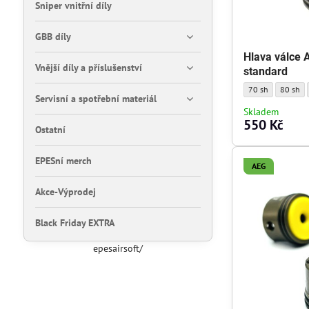
Sniper vnitřní díly
GBB díly
Hlava válce 
Vnější díly a příslušenství
standard
Hlava válce AEG M
Hlava vá
70 sh
80 sh
Servisní a spotřební materiál
Skladem
550 Kč
Ostatní
EPESní merch
AEG
Akce-Výprodej
Black Friday EXTRA
epesairsoft/