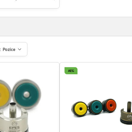
:
Pozice
AEG