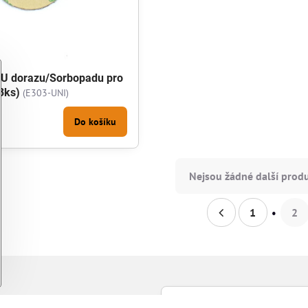
U dorazu/Sorbopadu pro
3ks)
(E303-UNI)
Do košíku
Nejsou žádné další produ
1
2
řihlásit k odběru novinek e-mailem