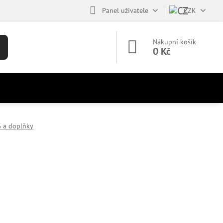
Panel uživatele
CZK
Nákupní košík
0 Kč
G a doplňky