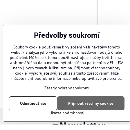
Samolepka P
Předvolby soukromí
HV AEG uni (
Soubory cookie používáme k vylepšení vaší návštěvy tohoto
Skladem
webu, k analýze jeho výkonu a ke shromažďování údajů o jeho
59 Kč
používání. Můžeme k tomu použít nástroje a služby třetích stran
a shromážděná data mohou být přenášena partnerům v EU, USA
nebo jiných zemích. Kliknutím na „Přijmout všechny soubory
cookie“ vyjadřujete svůj souhlas s tímto zpracováním. Níže
můžete najít podrobné informace nebo upravit své preference.
Zásady ochrany soukromí
Odmítnout vše
Přijmout všechny cookies
Ukázat podrobnosti
Newsletter
Chci se p