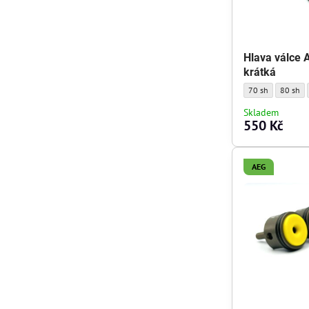
Hlava válce 
krátká
Hlava válce AEG M
Hlava vá
70 sh
80 sh
Skladem
550 Kč
AEG