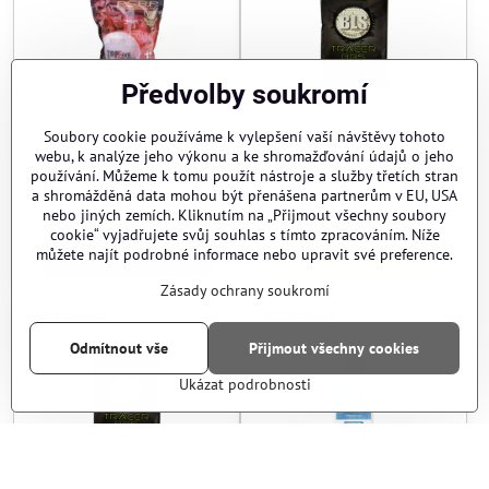
Předvolby soukromí
Soubory cookie používáme k vylepšení vaší návštěvy tohoto
BB kuličky G&G - 0,20g -
BB kuličky BLS - TRACER -
webu, k analýze jeho výkonu a ke shromažďování údajů o jeho
5000ks - bílé
0,25g - 4000ks - modré
používání. Můžeme k tomu použít nástroje a služby třetích stran
a shromážděná data mohou být přenášena partnerům v EU, USA
Vyprodáno
Skladem
249 Kč
657 Kč
nebo jiných zemích. Kliknutím na „Přijmout všechny soubory
cookie“ vyjadřujete svůj souhlas s tímto zpracováním. Níže
můžete najít podrobné informace nebo upravit své preference.
Zobrazit
Do košíku
Zásady ochrany soukromí
EPESní kvéry
EPESní kvéry
Odmítnout vše
Přijmout všechny cookies
Ukázat podrobnosti