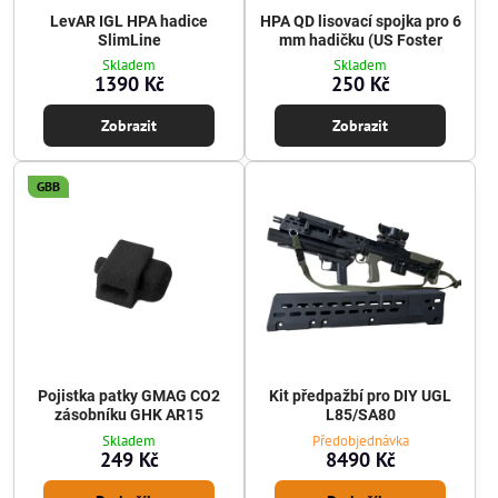
LevAR IGL HPA hadice
HPA QD lisovací spojka pro 6
SlimLine
mm hadičku (US Foster
Skladem
Skladem
1390 Kč
250 Kč
Zobrazit
Zobrazit
GBB
Pojistka patky GMAG CO2
Kit předpažbí pro DIY UGL
zásobníku GHK AR15
L85/SA80
Skladem
Předobjednávka
249 Kč
8490 Kč