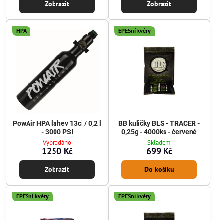
Zobrazit
Zobrazit
HPA
EPESní kvéry
PowAir HPA lahev 13ci / 0,2 l
BB kuličky BLS - TRACER -
- 3000 PSI
0,25g - 4000ks - červené
Vyprodáno
Skladem
1250 Kč
699 Kč
Zobrazit
Do košíku
EPESní kvéry
EPESní kvéry