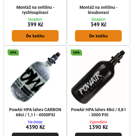
Montáž na svítilnu -
Montáž na svítilnu -
rychloupínací
šroubovací
Skladem
Skladem
399 Kč
349 Kč
Do košíku
Do košíku
HPA
HPA
PowAir HPA lahev CARBON
PowAir HPA lahev 48ci / 0,8 l
68ci / 1,1 l - 4500PSI
- 3000 PSI
Na dotaz
Vyprodáno
4390 Kč
1390 Kč