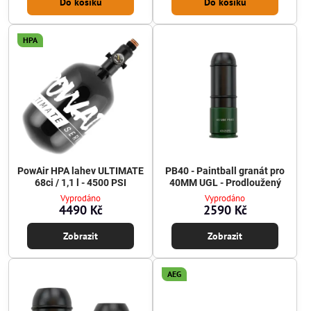
Do košíku
Do košíku
HPA
PowAir HPA lahev ULTIMATE
PB40 - Paintball granát pro
68ci / 1,1 l - 4500 PSI
40MM UGL - Prodloužený
Vyprodáno
Vyprodáno
4490 Kč
2590 Kč
Zobrazit
Zobrazit
AEG