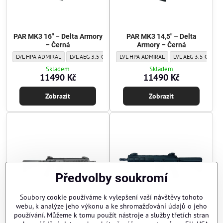
PAR MK3 16" – Delta Armory
PAR MK3 14,5" – Delta
– Černá
Armory – Černá
PAR MK3 16" – Delta Armory – Černá - Level:
PAR MK3 16" – Delta Armory – Černá - Level:
PAR MK3 14,5" – Delta Armory – Černá - 
PAR MK3 16" – Delta Armory – Černá
PAR MK3 14,5" – Del
LVL HPA ADMIRAL
LVL AEG 3.5 GENERAL
LVL HPA ADMIRAL
LVL AEG 1.0 BASIC
LVL AEG 3.5 GENER
Skladem
Skladem
11490 Kč
11490 Kč
Zobrazit
Zobrazit
Předvolby soukromí
Soubory cookie používáme k vylepšení vaší návštěvy tohoto
webu, k analýze jeho výkonu a ke shromažďování údajů o jeho
používání. Můžeme k tomu použít nástroje a služby třetích stran
PAR Mk3 12,5" – Delta
PAR Mk3 10" – Delta Armory