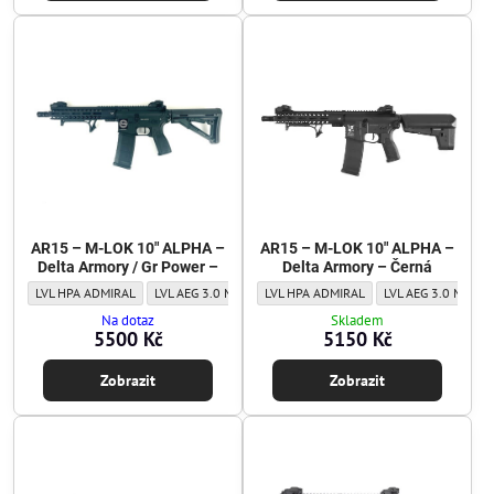
AR15 – M-LOK 10" ALPHA –
AR15 – M-LOK 10" ALPHA –
Delta Armory / Gr Power –
Delta Armory – Černá
AR15 – M-LOK 10" ALPHA – Delta Armory / Gr Power – - Level:
AR15 – M-LOK 10" ALPHA – Delta Armory / Gr Power – - Level
AR15 – M-LOK 10" ALPHA – Delta Armory 
AR15 – M-LOK 10" ALPHA – Delta Armor
AR15 – M-LOK 10" A
LVL HPA ADMIRAL
LVL AEG 3.0 MAJOR
LVL HPA ADMIRAL
LVL AEG 1.0 BASIC
LVL AEG 3.0 MAJOR
Na dotaz
Skladem
5500 Kč
5150 Kč
Zobrazit
Zobrazit