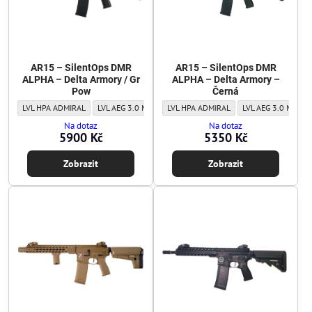
AR15 – SilentOps DMR
AR15 – SilentOps DMR
ALPHA – Delta Armory / Gr
ALPHA – Delta Armory –
Pow
Černá
AR15 – SilentOps DMR ALPHA – Delta Armory / Gr Pow - Level:
AR15 – SilentOps DMR ALPHA – Delta Armory / Gr Pow - Leve
AR15 – SilentOps DMR ALPHA – Delta Arm
AR15 – SilentOps DMR ALPHA – Delta A
AR15 – SilentOps D
LVL HPA ADMIRAL
LVL AEG 3.0 MAJOR
LVL HPA ADMIRAL
LVL AEG 1.0 BASIC
LVL AEG 3.0 MAJOR
Na dotaz
Na dotaz
5900 Kč
5350 Kč
Zobrazit
Zobrazit