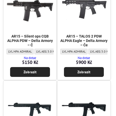
AR15 – Silent ops CQB
AR15 – TALOS 2 PDW
ALPHA PDW – Delta Armory
ALPHA Eagle – Delta Armory
– Č
– Če
AR15 – Silent ops CQB ALPHA PDW – Delta Armory – Č - Level:
AR15 – Silent ops CQB ALPHA PDW – Delta Armory – Č - Leve
AR15 – TALOS 2 PDW ALPHA Eagle – Delta
AR15 – Silent ops CQB ALPHA PDW – De
AR15 – TALOS 2 PDW
LVL HPA ADMIRAL
LVL AEG 3.0 MAJOR
LVL HPA ADMIRAL
LVL AEG 1.0 BASIC
LVL AEG 3.0 MAJOR
Na dotaz
Na dotaz
5150 Kč
5900 Kč
Zobrazit
Zobrazit