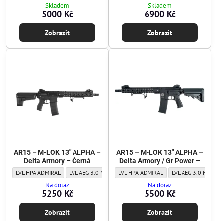
Skladem
Skladem
5000 Kč
6900 Kč
Zobrazit
Zobrazit
AR15 – M-LOK 13" ALPHA –
AR15 – M-LOK 13" ALPHA –
Delta Armory – Černá
Delta Armory / Gr Power –
AR15 – M-LOK 13" ALPHA – Delta Armory – Černá - Level:
AR15 – M-LOK 13" ALPHA – Delta Armory – Černá - Level:
AR15 – M-LOK 13" ALPHA – Delta Armory /
AR15 – M-LOK 13" ALPHA – Delta Armor
AR15 – M-LOK 13" A
LVL HPA ADMIRAL
LVL AEG 3.0 MAJOR
LVL HPA ADMIRAL
LVL AEG 1.0 BASIC
LVL AEG 3.0 MAJOR
Na dotaz
Na dotaz
5250 Kč
5500 Kč
Zobrazit
Zobrazit