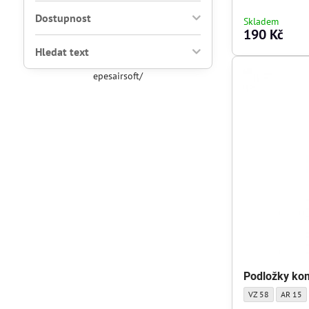
Dostupnost
Skladem
190 Kč
Hledat text
epesairsoft/
Podložky ko
Podložky kompenz
Podložk
VZ 58
AR 15