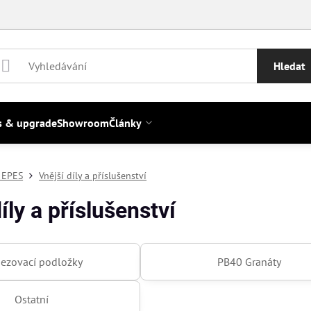
Hledat
s & upgrade
Showroom
Články
 EPES
Vnější díly a příslušenství
íly a příslušenství
ezovací podložky
PB40 Granáty
Ostatní