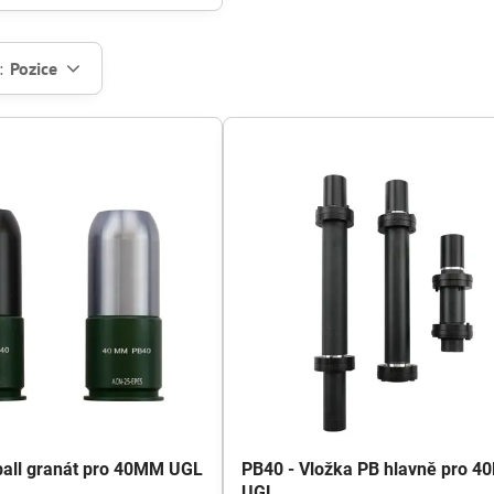
:
Pozice
ball granát pro 40MM UGL
PB40 - Vložka PB hlavně pro 
UGL