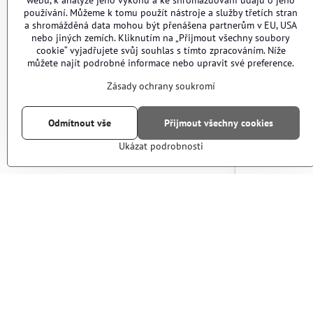
webu, k analýze jeho výkonu a ke shromažďování údajů o jeho
95 Kč
používání. Můžeme k tomu použít nástroje a služby třetích stran
a shromážděná data mohou být přenášena partnerům v EU, USA
nebo jiných zemích. Kliknutím na „Přijmout všechny soubory
cookie“ vyjadřujete svůj souhlas s tímto zpracováním. Níže
můžete najít podrobné informace nebo upravit své preference.
Zásady ochrany soukromí
Odmítnout vše
Přijmout všechny cookies
Ukázat podrobnosti
PB40 - Paint
- Prodloužen
Vyprodáno
2590 Kč