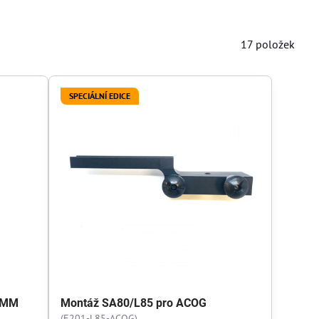
17
položek
SPECIÁLNÍ EDICE
40MM
Montáž SA80/L85 pro ACOG
(E201-L85-ACOG)