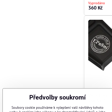
Vyprodáno
360 Kč
Vymezovací 
Předvolby soukromí
těla AR15
(E2
Soubory cookie používáme k vylepšení vaší návštěvy tohoto
Skladem