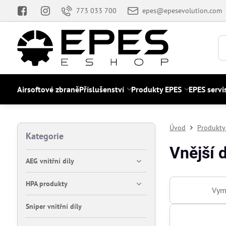
773 033 700
epes@epesevolution.com
Airsoftové zbraně
Příslušenství
Produkty EPES
EPES servi
Úvod
Produkty
Kategorie
Vnější d
AEG vnitřní díly
HPA produkty
Vym
Sniper vnitřní díly