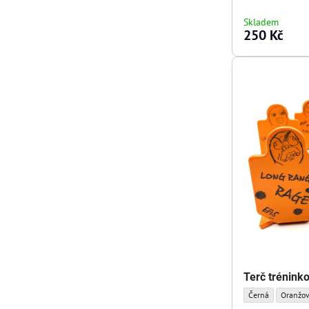
Skladem
250 Kč
Terč trénink
Terč tréninkový m
Terč tré
Černá
Oranžo