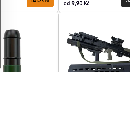
Do košíku
Zo
od 9,90 Kč
ball granát pro 40MM UGL
Kit předpažbí pro DIY UGL L85
ý
(E242-POM-L)
(E851-UGL-KIT)
Předobjednávka
Zobrazit
Do 
8490 Kč