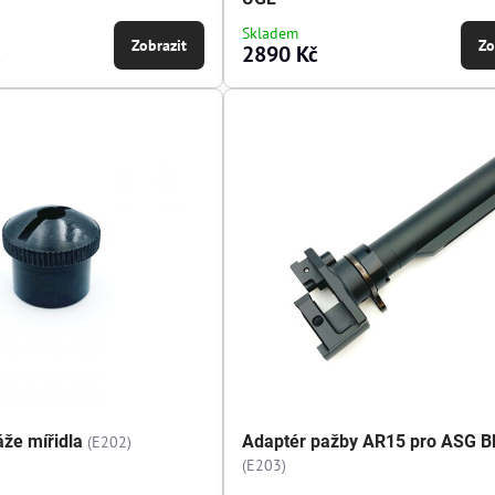
Skladem
Zobrazit
Zo
č
2890 Kč
áže mířidla
Adaptér pažby AR15 pro ASG 
(E202)
(E203)