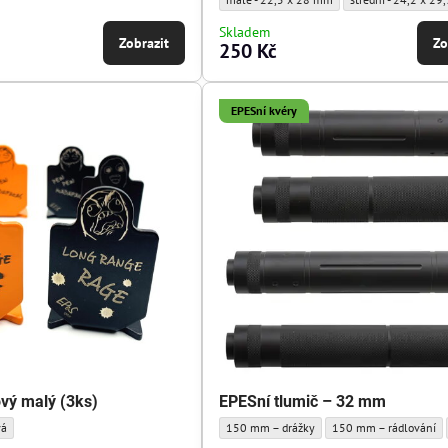
Skladem
Zobrazit
Zo
250 Kč
EPESní kvéry
ový malý (3ks)
EPESní tlumič – 32 mm
alý (3ks) - Barva:
ninkový malý (3ks) - Barva:
EPESní tlumič – 32 mm - Typ tlumiče:
EPESní tlumič – 32 mm 
vá
150 mm – drážky
150 mm – rádlování