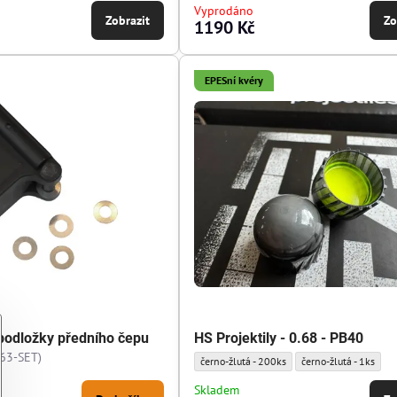
Vyprodáno
Zobrazit
Zo
1190 Kč
EPESní kvéry
podložky předního čepu
HS Projektily - 0.68 - PB40
63-SET)
HS Projektily - 0.68 - PB40 - HS - Barva, poče
HS Projektily - 0.68 -
černo-žlutá - 200ks
černo-žlutá - 1ks
Skladem