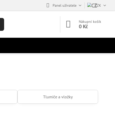
Panel uživatele
CZK
Nákupní košík
0 Kč
Tlumiče a vložky