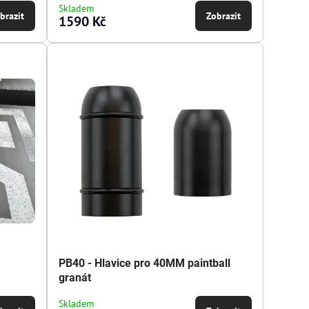
Skladem
brazit
Zobrazit
1590 Kč
PB40 - Hlavice pro 40MM paintball
granát
t:
 PB40 - HS - Barva, počet:
Skladem