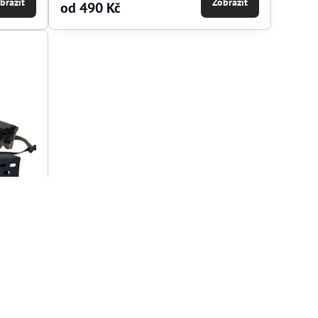
brazit
Zobrazit
od 490 Kč
/SA80
košíku