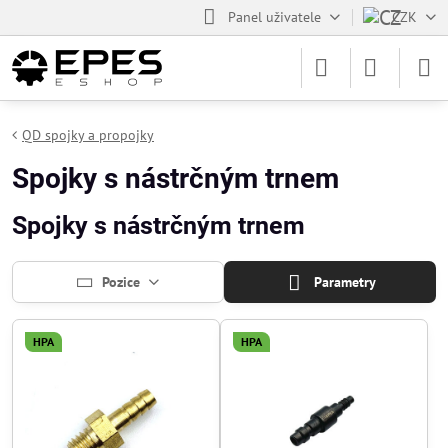
Panel uživatele
CZK
QD spojky a propojky
Spojky s nástrčným trnem
Spojky s nástrčným trnem
Pozice
Parametry
HPA
HPA