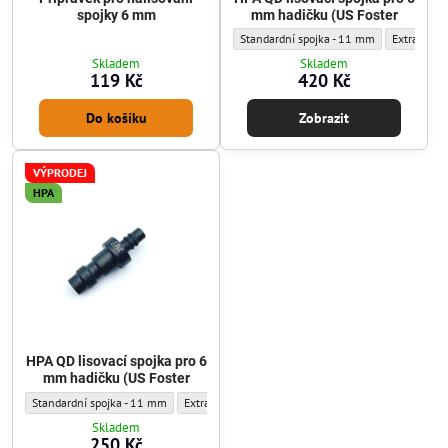
spojky 6 mm
mm hadičku (US Foster
HPA QD lisovací spojka pro 6 mm hadičku 
HPA QD liso
Standardní spojka - 11 mm
Extra úzká
Skladem
Skladem
119 Kč
420 Kč
Do košíku
Zobrazit
VÝPRODEJ
HPA
HPA QD lisovací spojka pro 6
mm hadičku (US Foster
HPA QD lisovací spojka pro 6 mm hadičku (US Foster - Vnější průměr :
HPA QD lisovací spojka pro 6 mm hadičku (US Foster 
Standardní spojka - 11 mm
Extra úzká spojka - 9,5 mm
Skladem
250 Kč