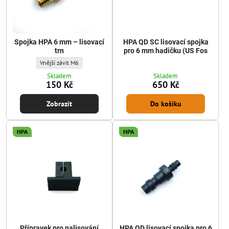
Spojka HPA 6 mm – lisovací
HPA QD SC lisovací spojka
trn
pro 6 mm hadičku (US Fos
Spojka HPA 6 mm – lisovací trn - Typ závitu:
Vnější závit M6
Skladem
Skladem
150 Kč
650 Kč
Zobrazit
Do košíku
HPA
HPA
Přípravek pro nalisování
HPA QD lisovací spojka pro 6