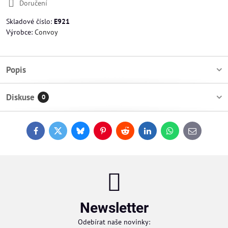
Doručení
Skladové číslo:
E921
Výrobce:
Convoy
Popis
Diskuse
0
Facebook
Twitter
Bluesky
Pinterest
Reddit
LinkedIn
WhatsApp
E-
mail
Newsletter
Odebírat naše novinky: