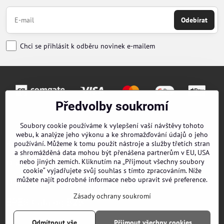
Odebírat
Chci se přihlásit k odběru novinek e-mailem
Předvolby soukromí
Objednávky
Soubory cookie používáme k vylepšení vaší návštěvy tohoto
webu, k analýze jeho výkonu a ke shromažďování údajů o jeho
Kontakty
používání. Můžeme k tomu použít nástroje a služby třetích stran
a shromážděná data mohou být přenášena partnerům v EU, USA
nebo jiných zemích. Kliknutím na „Přijmout všechny soubory
Obchodní podmínky
cookie“ vyjadřujete svůj souhlas s tímto zpracováním. Níže
můžete najít podrobné informace nebo upravit své preference.
O nás
Zásady ochrany soukromí
EPES Catalog B2B
Odmítnout vše
Přijmout všechny cookies