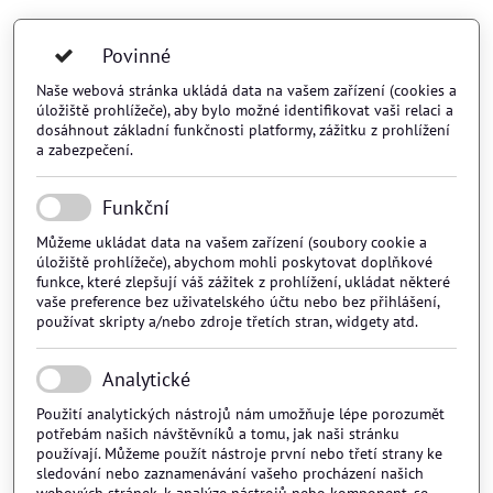
Povinné
Naše webová stránka ukládá data na vašem zařízení (cookies a
úložiště prohlížeče), aby bylo možné identifikovat vaši relaci a
dosáhnout základní funkčnosti platformy, zážitku z prohlížení
a zabezpečení.
Funkční
Můžeme ukládat data na vašem zařízení (soubory cookie a
úložiště prohlížeče), abychom mohli poskytovat doplňkové
funkce, které zlepšují váš zážitek z prohlížení, ukládat některé
vaše preference bez uživatelského účtu nebo bez přihlášení,
používat skripty a/nebo zdroje třetích stran, widgety atd.
Analytické
Použití analytických nástrojů nám umožňuje lépe porozumět
potřebám našich návštěvníků a tomu, jak naši stránku
používají. Můžeme použít nástroje první nebo třetí strany ke
sledování nebo zaznamenávání vašeho procházení našich