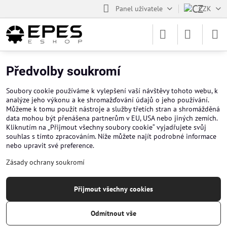
Panel uživatele
CZK
Předvolby soukromí
Soubory cookie používáme k vylepšení vaší návštěvy tohoto webu, k
analýze jeho výkonu a ke shromažďování údajů o jeho používání.
Můžeme k tomu použít nástroje a služby třetích stran a shromážděná
data mohou být přenášena partnerům v EU, USA nebo jiných zemích.
Kliknutím na „Přijmout všechny soubory cookie“ vyjadřujete svůj
souhlas s tímto zpracováním. Níže můžete najít podrobné informace
nebo upravit své preference.
Zásady ochrany soukromí
Přijmout všechny cookies
Odmítnout vše