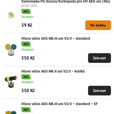
Samolepka PU dorazu/Sorbopadu pro HV AEG uni (3ks)
(E303-UNI)
AEG
Skladem
59 Kč
Do košíku
Hlava válce AEG Mk.III uni V2/3 – standard
AEG
Skladem
550 Kč
Zobrazit
Hlava válce AEG Mk.II uni V2/3 – krátká
AEG
Skladem
550 Kč
Zobrazit
Hlava válce AEG Mk.III uni V2/3 – standard – EF
AEG