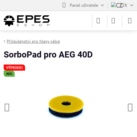
Panel uživatele
CZK
Příslušenství pro hlavy válce
SorboPad pro AEG 40D
VÝPRODEJ
AEG