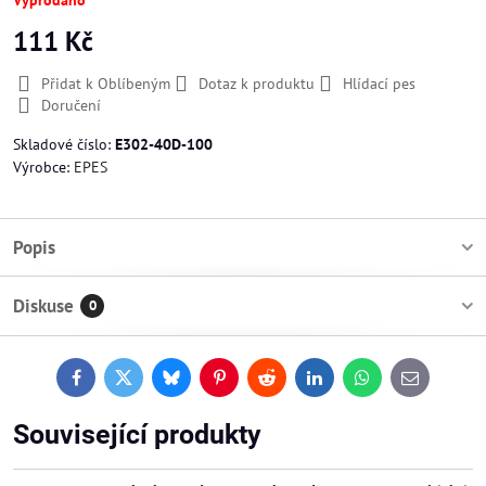
Vyprodáno
111 Kč
Přidat k Oblíbeným
Dotaz k produktu
Hlídací pes
Doručení
Skladové číslo:
E302-40D-100
Výrobce:
EPES
Popis
Diskuse
0
Facebook
Twitter
Bluesky
Pinterest
Reddit
LinkedIn
WhatsApp
E-
mail
Související produkty