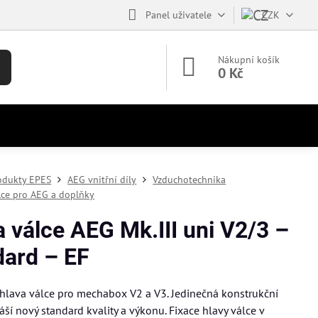
Panel uživatele
CZK
Nákupní košík
0 Kč
odukty EPES
AEG vnitřní díly
Vzduchotechnika
lce pro AEG a doplňky
 válce AEG Mk.III uni V2/3 –
dard – EF
hlava válce pro mechabox V2 a V3. Jedinečná konstrukční
náší nový standard kvality a výkonu. Fixace hlavy válce v