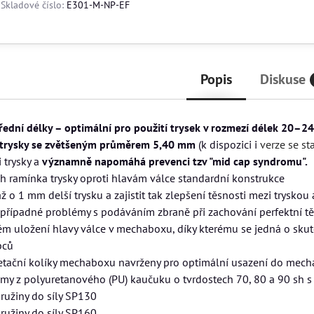
Skladové číslo:
E301-M-NP-EF
Popis
Diskuse
třední délky – optimální pro použití trysek v rozmezí délek 20
s trysky se zvětšeným průměrem 5,40 mm
(k dispozici i
verze se s
i trysky a
významně napomáhá prevenci tzv "mid cap syndromu".
h ramínka trysky oproti hlavám válce standardní konstrukce
až o 1 mm delší trysku a zajistit tak zlepšení těsnosti mezi trysko
 případné problémy s podáváním zbraně při zachování perfektní t
tém uložení hlavy válce v mechaboxu, díky kterému se jedná o sku
bců
retační kolíky mechaboxu navrženy pro optimální usazení do mec
y z polyuretanového (PU) kaučuku o tvrdostech 70, 80 a 90 sh 
ružiny do síly SP130
ružiny do síly SP160