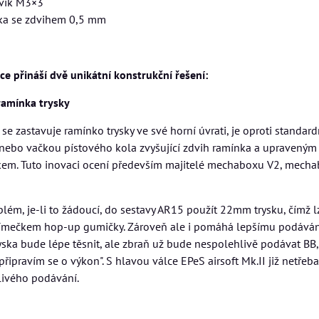
rvík M3×3
ka se zdvihem 0,5 mm
ce přináší dvě unikátní konstrukční řešení:
ramínka trysky
 se zastavuje ramínko trysky ve své horní úvrati, je oproti standa
 nebo vačkou pístového kola zvyšující zdvih ramínka a upraveným 
kem. Tuto inovaci ocení především majitelé mechaboxu V2, mechab
ém, je-li to žádoucí, do sestavy AR15 použít 22mm trysku, čímž lz
límečkem hop-up gumičky. Zároveň ale i pomáhá lepšímu podávání
ryska bude lépe těsnit, ale zbraň už bude nespolehlivě podávat BB
připravím se o výkon". S hlavou válce EPeS airsoft Mk.II již netřeb
livého podávání.