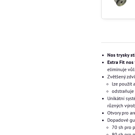
Nos trysky s
Extra Fit no
eliminuje vůl
Zvětšený zdvi
lze použít 
odstraňuje
Unikátní sys
různých výro
Otvory pro a
Dopadové gum
70 sh pro p
80 sh pro p