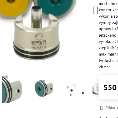
mechaboxu 
konstrukc
výkon a sp
výroby, za
úpravy H+P
leteckého 
vysokou ži
zlepšující
maximální 
tvrdostech
více
550
Přidat 