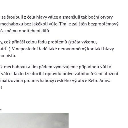
 se šroubují z čela hlavy válce a zmenšují tak boční otvory
 mechaboxu bez jakékoli vůle. Tím je zajištěn bezproblémový
dčasnému opotřebení dílů.
ky, což přináší celou řadu problémů (ztráta výkonu,
td...). V neposlední řadě také nerovnoměrný kontakt hlavy
mo pístu.
ík mechaboxu a tím pádem vymezujeme případnou vůli v
ce. Takto lze docílit opravdu univerzálního řešení uložení
timalizována pro mechaboxy českého výrobce Retro Arms.
!
: