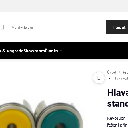
Hledat
s & upgrade
Showroom
Články
Úvod
Pr
Hlavy vá
Hlava
stan
Revoluční 
řešení při