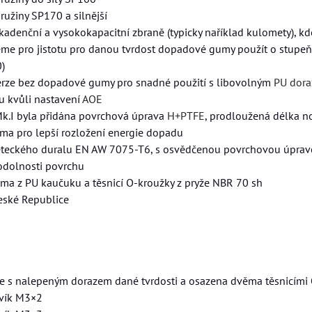
ružiny SP170 a silnější
kadenční a vysokokapacitní zbraně (typicky naříklad kulomety), 
e pro jistotu pro danou tvrdost dopadové gumy použít o stupeň ni
)
erze bez dopadové gumy pro snadné použití s libovolným
PU dor
u kvůli nastavení
AOE
Mk.I byla přidána povrchová úprava
H+PTFE
, prodloužená délka n
a pro lepší rozložení energie dopadu
eteckého duralu EN AW 7075-T6, s osvědčenou povrchovou úpra
odolnosti povrchu
a z PU kaučuku a těsnicí O-kroužky z pryže NBR 70 sh
eské Republice
ce s nalepeným dorazem dané tvrdosti a osazena dvěma těsnicími 
rvík M3×2