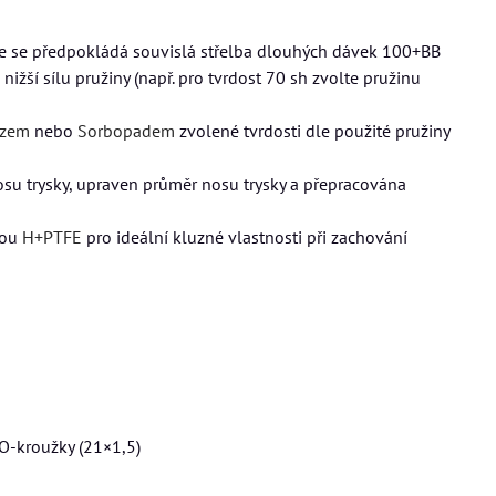
kde se předpokládá souvislá střelba dlouhých dávek 100+BB
žší sílu pružiny (např. pro tvrdost 70 sh zvolte pružinu
azem
nebo
Sorbopadem
zvolené tvrdosti dle použité pružiny
osu trysky, upraven průměr nosu trysky a přepracována
vou
H+PTFE
pro ideální kluzné vlastnosti při zachování
O-kroužky (21×1,5)