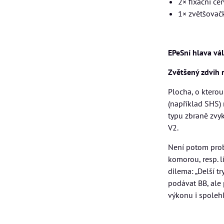
2× fixační če
1× zvětšovač
EPeSní hlava vál
Zvětšený zdvih 
Plocha, o kterou
(například SHS)
typu zbraně zvy
V2.
Není potom probl
komorou, resp. 
dilema: „Delší t
podávat BB, ale 
výkonu i spoleh