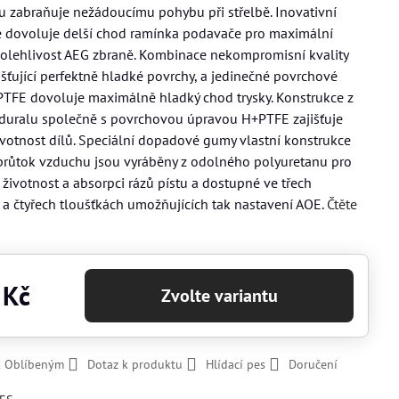
zabraňuje nežádoucímu pohybu při střelbě. Inovativní
e dovoluje delší chod ramínka podavače pro maximální
olehlivost AEG zbraně. Kombinace nekompromisní kvality
jišťující perfektně hladké povrchy, a jedinečné povrchové
TFE dovoluje maximálně hladký chod trysky. Konstrukce z
duralu společně s povrchovou úpravou H+PTFE zajišťuje
votnost dílů. Speciální dopadové gumy vlastní konstrukce
 průtok vzduchu jsou vyráběny z odolného polyuretanu pro
životnost a absorpci rázů pístu a dostupné ve třech
 a čtyřech tloušťkách umožňujících tak nastavení AOE.
Čtěte
 Kč
Zvolte variantu
k Oblíbeným
Dotaz k produktu
Hlídací pes
Doručení