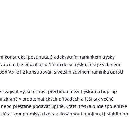
rdní konstrukci posunuta. S adekvátním ramínkem trysky
válcem lze použít až o 1 mm delší trysku, než je v daném
ox V3 je již konstruován s větším zdvihem ramínka oproti
e zajistit vyšší těsnost přechodu mezi tryskou a hop-up
 zbraně v problematických případech a řeší tak věčné
, nebo přestane podávat úplně. Kratší tryska bude spolehlivě
a dělat kompromisy a lze tak dosáhnout obojího, tj. stabilního