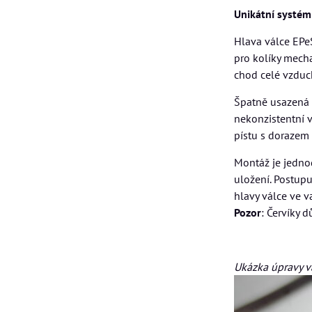
Unikátní systém
Hlava válce EPeS
pro kolíky mech
chod celé vzduc
Špatně usazená v
nekonzistentní 
pístu s dorazem 
Montáž je jedn
uložení. Postup
hlavy válce ve 
Pozor
: Červíky 
Ukázka úpravy v