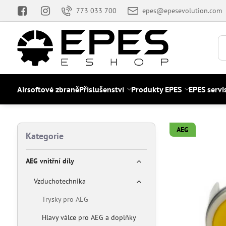
773 033 700
epes@epesevolution.com
Airsoftové zbraně
Příslušenství
Produkty EPES
EPES servi
AEG
Kategorie
AEG vnitřní díly
Vzduchotechnika
Trysky pro AEG
Hlavy válce pro AEG a doplňky