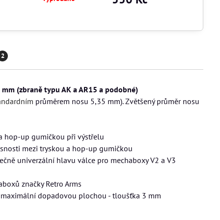
2
–24 mm (zbraně typu AK a AR15 a podobné)
tandardním
průměrem nosu 5,35 mm). Zvětšený průměr nosu
u a hop-up gumičkou při výstřelu
ěsnosti mezi tryskou a hop-up gumičkou
tečně univerzální hlavu válce pro mechaboxy V2 a V3
haboxů značky Retro Arms
s maximální dopadovou plochou - tloušťka 3 mm