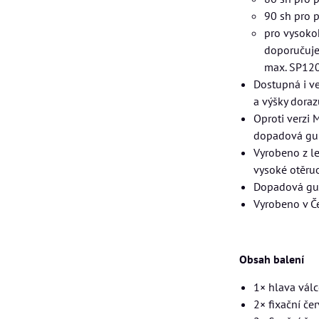
90 sh pro p
pro vysoko
doporučujem
max. SP120
Dostupná i v
a výšky doraz
Oproti verzi 
dopadová gum
Vyrobeno z l
vysoké otěru
Dopadová gum
Vyrobeno v Č
Obsah balení
1× hlava vál
2× fixační če