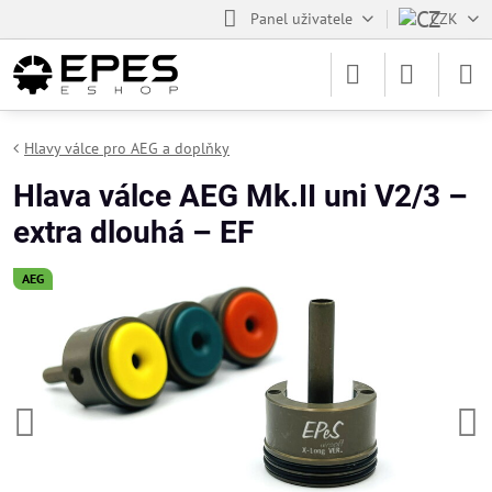
Panel uživatele
CZK
Hlavy válce pro AEG a doplňky
Hlava válce AEG Mk.II uni V2/3 –
extra dlouhá – EF
AEG