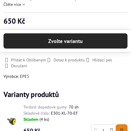
Čtěte více
650 Kč
Zvolte variantu
Přidat k Oblíbeným
Dotaz k produktu
Hlídací pes
Doručení
Výrobce:
EPES
Varianty produktů
Tvrdost dopadové gumy:
70 sh
Skladové číslo:
E301-XL-70-EF
Skladem
(
4
ks)
650 Kč