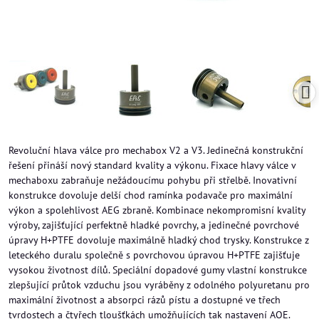
Revoluční hlava válce pro mechabox V2 a V3. Jedinečná konstrukční
řešení přináší nový standard kvality a výkonu. Fixace hlavy válce v
mechaboxu zabraňuje nežádoucímu pohybu při střelbě. Inovativní
konstrukce dovoluje delší chod ramínka podavače pro maximální
výkon a spolehlivost AEG zbraně. Kombinace nekompromisní kvality
výroby, zajišťující perfektně hladké povrchy, a jedinečné povrchové
úpravy H+PTFE dovoluje maximálně hladký chod trysky. Konstrukce z
leteckého duralu společně s povrchovou úpravou H+PTFE zajišťuje
vysokou životnost dílů. Speciální dopadové gumy vlastní konstrukce
zlepšující průtok vzduchu jsou vyráběny z odolného polyuretanu pro
maximální životnost a absorpci rázů pístu a dostupné ve třech
tvrdostech a čtyřech tloušťkách umožňujících tak nastavení AOE.