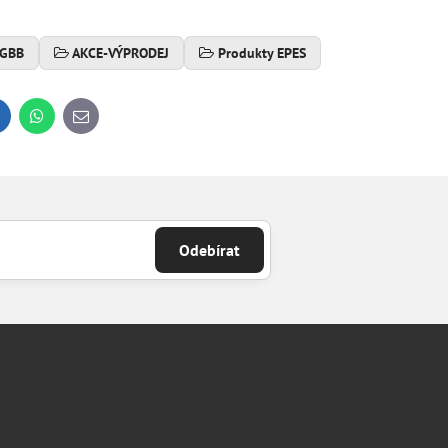
 GBB
AKCE-VÝPRODEJ
Produkty EPES
inkedIn
WhatsApp
E-
mail
Odebírat