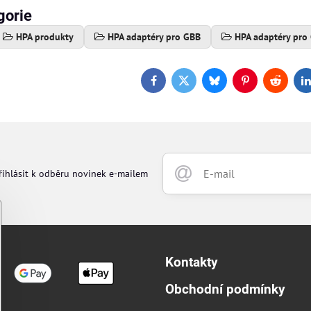
gorie
HPA produkty
HPA adaptéry pro GBB
HPA adaptéry pro
Facebook
Twitter
Bluesky
Pinterest
Reddit
L
řihlásit k odběru novinek e-mailem
Kontakty
Obchodní podmínky