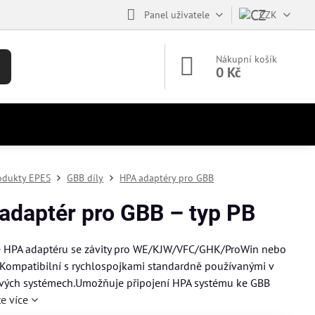
Panel uživatele
CZK
Nákupní košík
0 Kč
odukty EPES
GBB díly
HPA adaptéry pro GBB
adaptér pro GBB – typ PB
ze HPA adaptéru se závity pro WE/KJW/VFC/GHK/ProWin nebo
Kompatibilní s rychlospojkami standardně používanými v
ových systémech.Umožňuje připojení HPA systému ke GBB
te více