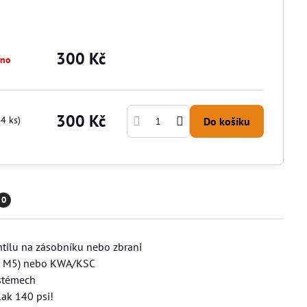
300 Kč
áno
300 Kč
14
ks)
Do košíku
0
tilu na zásobníku nebo zbrani
it M5) nebo KWA/KSC
ystémech
ak 140 psi!