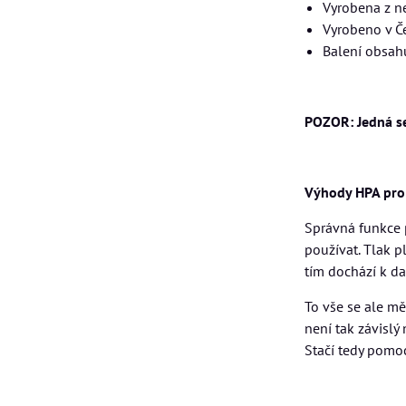
Vyrobena z n
Vyrobeno v Č
Balení obsah
POZOR: Jedná se
Výhody HPA pr
Správná funkce p
používat. Tlak p
tím dochází k d
To vše se ale mě
není tak závislý
Stačí tedy pomoc