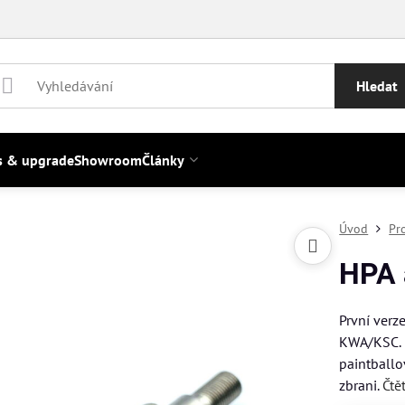
Hledat
s & upgrade
Showroom
Články
Úvod
Pr
HPA 
První ver
KWA/KSC. 
paintball
zbrani.
Čtě