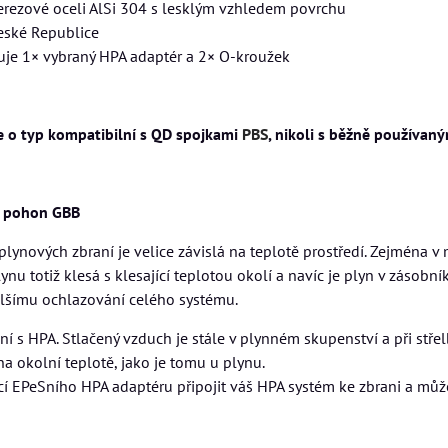
erezové oceli AlSi 304 s lesklým vzhledem povrchu
eské Republice
uje 1× vybraný HPA adaptér a 2× O-kroužek
 o typ kompatibilní s QD spojkami
PBS
, nikoli s běžně používa
o pohon GBB
lynových zbraní je velice závislá na teplotě prostředí. Zejména v
lynu totiž klesá s klesající teplotou okolí a navíc je plyn v zásob
alšímu ochlazování celého systému.
ní s HPA. Stlačený vzduch je stále v plynném skupenství a při stře
 na okolní teplotě, jako je tomu u plynu.
í EPeSního HPA adaptéru připojit váš HPA systém ke zbrani a může