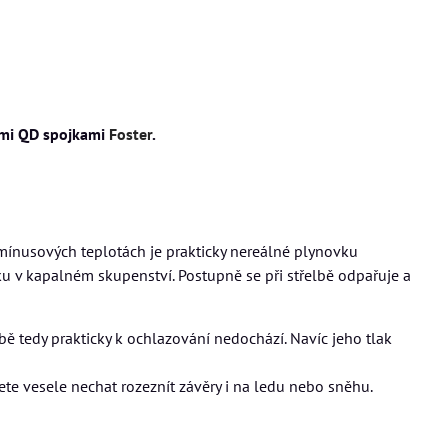
nými QD spojkami
Foster
.
 mínusových teplotách je prakticky nereálné plynovku
níku v kapalném skupenství. Postupně se při střelbě odpařuje a
lbě tedy prakticky k ochlazování nedochází. Navíc jeho tlak
te vesele nechat rozeznít závěry i na ledu nebo sněhu.