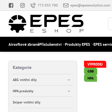
773 033 700
epes@epesevolution.com
Airsoftové zbraně
Příslušenství
Produkty EPES
EPES servi
VÝPRODEJ
Kategorie
GBB
HPA
AEG vnitřní díly
HPA produkty
Sniper vnitřní díly