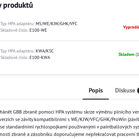
y produktů
Typ HPA adaptéru:
M5/WE/KJW/GHK/VFC
Vyprod
Skladové číslo:
E100-WE
Typ HPA adaptéru:
KWA/KSC
Skladem
(
Skladové číslo:
E100-KWA
Popis
Diskuse
ánět GBB zbraně pomocí HPA systému skrze výměnu plnícího ven
verzích se závity kompatibilními s WE/KJW/VFC/GHK/ProWin (záv
 se standardními rychlospojkami používanými v paintballových s
tnosti zbraně a zásobníku doporučujeme nepřekračovat pracovní tl