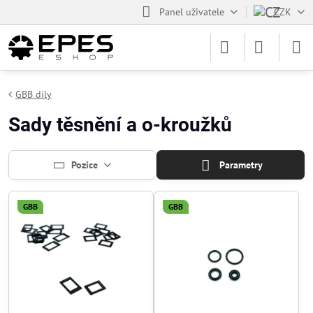
Panel uživatele
CZK
GBB díly
Sady těsnění a o-kroužků
Pozice
Parametry
GBB
GBB