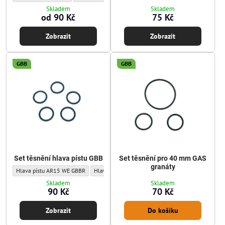
Skladem
Skladem
od 90 Kč
75 Kč
Zobrazit
Zobrazit
GBB
GBB
Set těsnění hlava pístu GBB
Set těsnění pro 40 mm GAS
granáty
Set těsnění hlava pístu GBB - Sada těsnění/o-kroužků:
Set těsnění hlava pístu GBB - Sada těsnění/o-kroužk
Set těsnění hlava píst
Hlava pístu AR15 WE GBBR
Hlava pístu MP7 WE GBBR
Hlava pístu AK a SV
Skladem
Skladem
90 Kč
70 Kč
Zobrazit
Do košíku