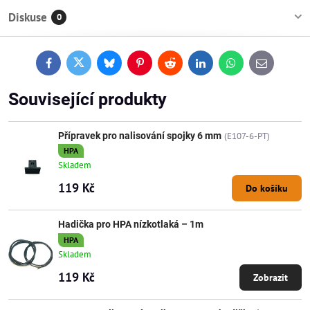
Diskuse
0
Facebook
Twitter
Bluesky
Pinterest
Reddit
LinkedIn
WhatsApp
E-
mail
Související produkty
Přípravek pro nalisování spojky 6 mm
(E107-6-PT)
HPA
Skladem
119 Kč
Do košíku
Hadička pro HPA nízkotlaká – 1m
HPA
Skladem
119 Kč
Zobrazit