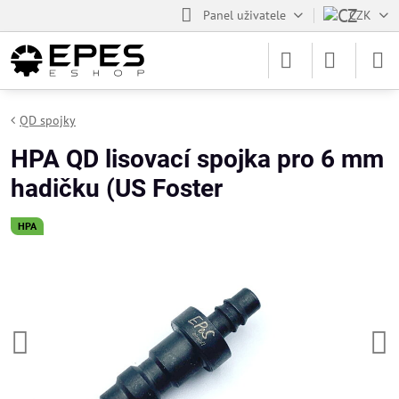
Panel uživatele
CZK
QD spojky
HPA QD lisovací spojka pro 6 mm
hadičku (US Foster
HPA