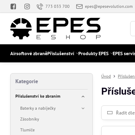
773 033 700
epes@epesevolution.com
Airsoftové zbraně
Příslušenství
Produkty EPES
EPES servi
Úvod
Příslušen
Kategorie
Přísluš
Příslušenství ke zbraním
Baterky a nabíječky
Řadit dle
Zásobníky
Tlumiče