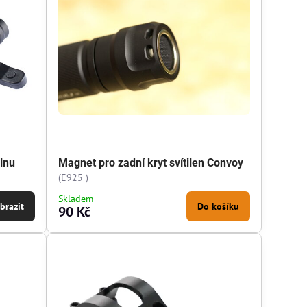
ilnu
Magnet pro zadní kryt svítilen Convoy
(E925 )
Skladem
brazit
Do košíku
90 Kč