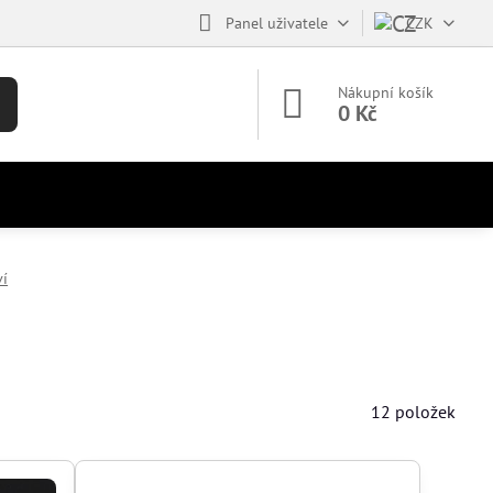
Panel uživatele
CZK
Nákupní košík
0 Kč
ví
12
položek