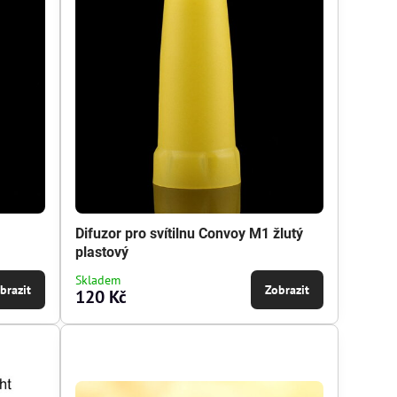
Difuzor pro svítilnu Convoy M1 žlutý
plastový
Skladem
brazit
Zobrazit
120 Kč