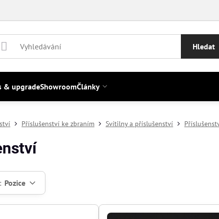
Hledat
s & upgrade
Showroom
Články
ství
Příslušenství ke zbraním
Svítilny a příslušenství
Příslušenst
enství
:
Pozice