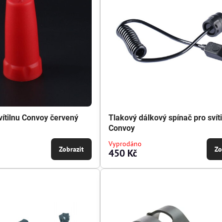
vítilnu Convoy červený
Tlakový dálkový spínač pro svít
Convoy
Vyprodáno
Zobrazit
Zo
450 Kč