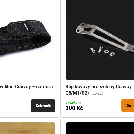
vítlilnu Convoy – cordura
Klip kovový pro svítilny Convoy
C8/M1/S2+
(E921)
Skladem
Zobrazit
Do 
100 Kč