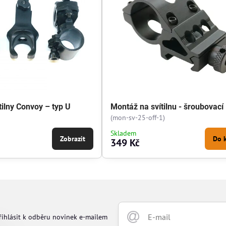
tilny Convoy – typ U
Montáž na svítilnu - šroubovací
(mon-sv-25-off-1)
Skladem
Zobrazit
Do 
349 Kč
řihlásit k odběru novinek e-mailem