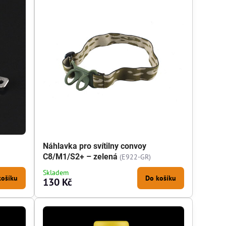
Náhlavka pro svítilny convoy
C8/M1/S2+ – zelená
(E922-GR)
Skladem
košíku
Do košíku
130 Kč