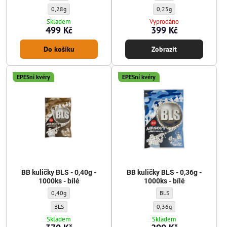
BB kuličky G&G - 0,28g - 5600ks - bílé - Gramáž kuliček:
BB kuličky G&G - 0,25g - 560
0,28g
0,25g
Skladem
Vyprodáno
499 Kč
399 Kč
Do košíku
Zobrazit
EPESní kvéry
EPESní kvéry
BB kuličky BLS - 0,40g -
BB kuličky BLS - 0,36g -
1000ks - bílé
1000ks - bílé
BB kuličky BLS - 0,40g - 1000ks - bílé - Gramáž kuliček:
BB kuličky BLS - 0,36g - 10
0,40g
BLS
BB kuličky BLS - 0,40g - 1000ks - bílé - Výrobce kuliček:
BB kuličky BLS - 0,36g - 100
BLS
0,36g
Skladem
Skladem