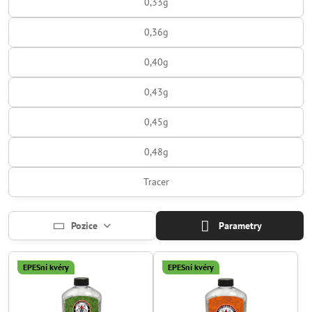
0,33g
0,36g
0,40g
0,43g
0,45g
0,48g
Tracer
Pozice
Parametry
EPESní kvéry
EPESní kvéry