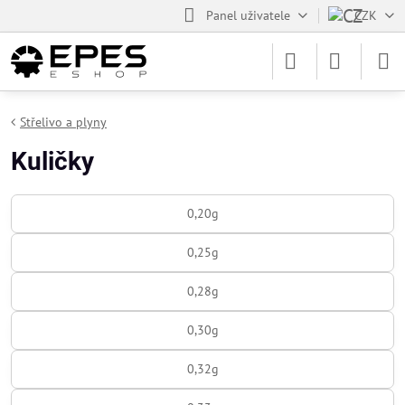
Panel uživatele
CZK
Střelivo a plyny
Kuličky
0,20g
0,25g
0,28g
0,30g
0,32g