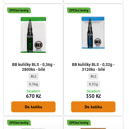
EPESní kvéry
EPESní kvéry
BB kuličky BLS - 0,36g -
BB kuličky BLS - 0,32g -
2800ks - bílé
3120ks - bílé
BB kuličky BLS - 0,36g - 2800ks - bílé - Výrobce kuliček:
BB kuličky BLS - 0,32g - 31
BLS
BLS
BB kuličky BLS - 0,36g - 2800ks - bílé - Gramáž kuliček:
BB kuličky BLS - 0,32g - 312
0,36g
0,32g
Skladem
Skladem
670 Kč
350 Kč
Do košíku
Do košíku
EPESní kvéry
EPESní kvéry