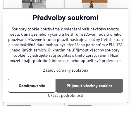
Předvolby soukromí
Soubory cookie používáme k vylepšení vaší návštěvy tohoto
webu, k analýze jeho výkonu a ke shromažďování údajů o jeho
používání. Můžeme k tomu použít nástroje a služby třetích stran
a shromážděná data mohou být přenášena partnerům v EU, USA
BB kuličky BLS - 0,48g -
BB kuličky BLS - 0,43g -
nebo jiných zemích. Kliknutím na „Přijmout všechny soubory
2080ks - bílé
2300ks - bílé
cookie“ vyjadřujete svůj souhlas s tímto zpracováním. Níže
můžete najít podrobné informace nebo upravit své preference.
BB kuličky BLS - 0,48g - 2080ks - bílé - Výrobce kuliček:
BB kuličky BLS - 0,43g - 23
BLS
BLS
BB kuličky BLS - 0,48g - 2080ks - bílé - Gramáž kuliček:
BB kuličky BLS - 0,43g - 230
0,48g
0,43g
Zásady ochrany soukromí
Vyprodáno
Skladem
970 Kč
820 Kč
Odmítnout vše
Přijmout všechny cookies
Zobrazit
Do košíku
Ukázat podrobnosti
EPESní kvéry
EPESní kvéry