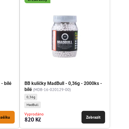
- bílé
BB kuličky MadBull - 0,36g - 2000ks -
bílé
(MDB-16-020129-00)
áž kuliček:
BB kuličky MadBull - 0,36g - 2000ks - bílé - Gramáž kuliček:
0,36g
bce kuliček:
BB kuličky MadBull - 0,36g - 2000ks - bílé - Výrobce kuliček:
MadBull
Vyprodáno
košíku
Zobrazit
820 Kč