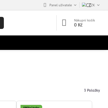
Panel uživatele
CZK
Nákupní košík
0 Kč
3
Položky
EPESní kvéry