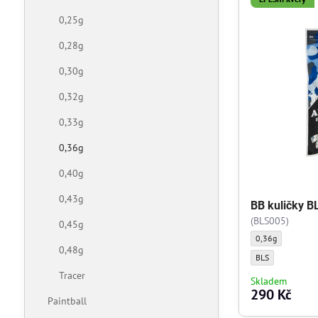
0,25g
0,28g
0,30g
0,32g
0,33g
0,36g
0,40g
0,43g
BB kuličky BL
(BLS005)
0,45g
BB kuličky BLS - 0
0,36g
0,48g
BB kuličky BLS - 0
BLS
Tracer
Skladem
290 Kč
Paintball