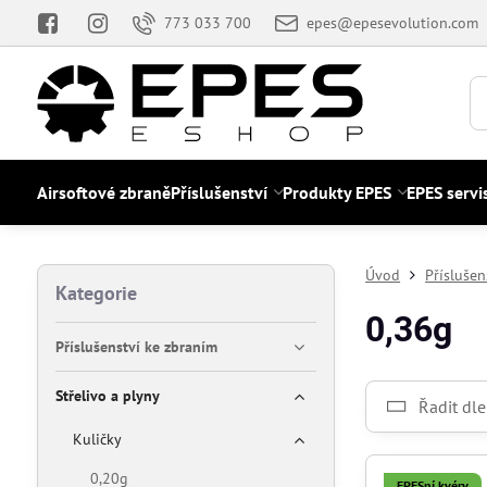
773 033 700
epes@epesevolution.com
Airsoftové zbraně
Příslušenství
Produkty EPES
EPES servi
Úvod
Příslušen
Kategorie
0,36g
Příslušenství ke zbraním
Střelivo a plyny
Řadit dle
Kuličky
0,20g
EPESní kvéry