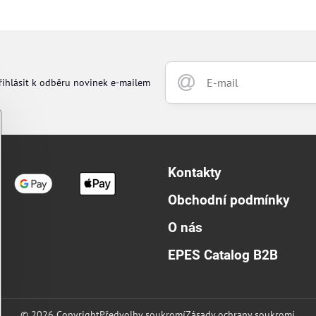
řihlásit k odběru novinek e-mailem
Kontakty
Obchodní podmínky
O nás
EPES Catalog B2B
©
2026
Copyright
Předvolby soukromí
Zásady ochrany soukromí