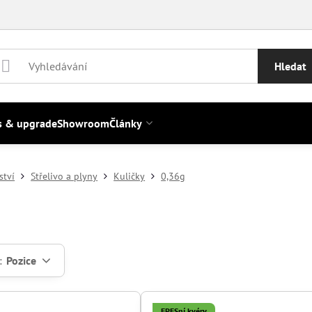
Hledat
s & upgrade
Showroom
Články
ství
Střelivo a plyny
Kuličky
0,36g
:
Pozice
EPESní kvéry