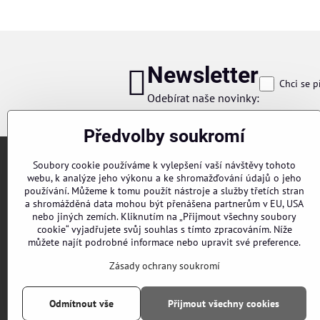
Newsletter
Chci se p
Odebírat naše novinky:
Předvolby soukromí
Soubory cookie používáme k vylepšení vaší návštěvy tohoto
webu, k analýze jeho výkonu a ke shromažďování údajů o jeho
používání. Můžeme k tomu použít nástroje a služby třetích stran
a shromážděná data mohou být přenášena partnerům v EU, USA
nebo jiných zemích. Kliknutím na „Přijmout všechny soubory
cookie“ vyjadřujete svůj souhlas s tímto zpracováním. Níže
Objednávky
můžete najít podrobné informace nebo upravit své preference.
Stav objednávky
Zásady ochrany soukromí
Odmítnout vše
Přijmout všechny cookies