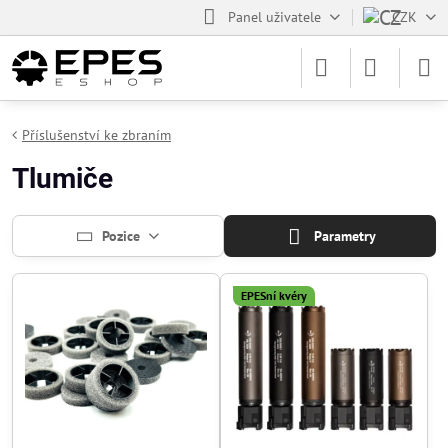
Panel uživatele
CZK
Příslušenství ke zbraním
Tlumiče
Pozice
Parametry
EPESní kvéry