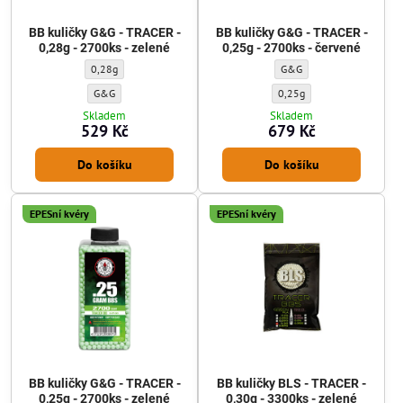
BB kuličky G&G - TRACER -
BB kuličky G&G - TRACER -
0,28g - 2700ks - zelené
0,25g - 2700ks - červené
BB kuličky G&G - TRACER - 0,28g - 2700ks - zelené - Gramáž kuliček:
BB kuličky G&G - TRACER - 
0,28g
G&G
BB kuličky G&G - TRACER - 0,28g - 2700ks - zelené - Výrobce kuliček
BB kuličky G&G - TRACER - 0
G&G
0,25g
Skladem
Skladem
529 Kč
679 Kč
Do košíku
Do košíku
EPESní kvéry
EPESní kvéry
BB kuličky G&G - TRACER -
BB kuličky BLS - TRACER -
0,25g - 2700ks - zelené
0,30g - 3300ks - zelené