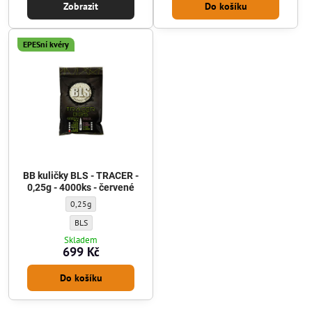
Zobrazit
Do košíku
EPESní kvéry
BB kuličky BLS - TRACER -
0,25g - 4000ks - červené
BB kuličky BLS - TRACER - 0,25g - 4000ks - červené - Gramáž kuliček:
0,25g
BB kuličky BLS - TRACER - 0,25g - 4000ks - červené - Výrobce kuliček
BLS
Skladem
699 Kč
Do košíku