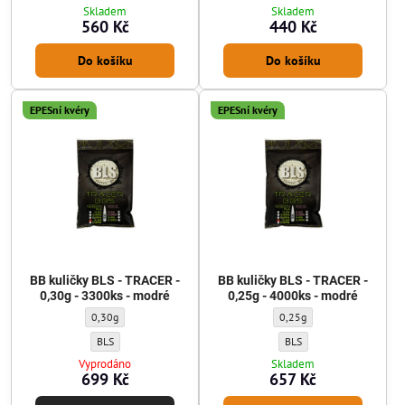
Skladem
Skladem
560 Kč
440 Kč
Do košíku
Do košíku
EPESní kvéry
EPESní kvéry
BB kuličky BLS - TRACER -
BB kuličky BLS - TRACER -
0,30g - 3300ks - modré
0,25g - 4000ks - modré
BB kuličky BLS - TRACER - 0,30g - 3300ks - modré - Gramáž kuliček:
BB kuličky BLS - TRACER - 0
0,30g
0,25g
BB kuličky BLS - TRACER - 0,30g - 3300ks - modré - Výrobce kuliček:
BB kuličky BLS - TRACER - 
BLS
BLS
Vyprodáno
Skladem
699 Kč
657 Kč