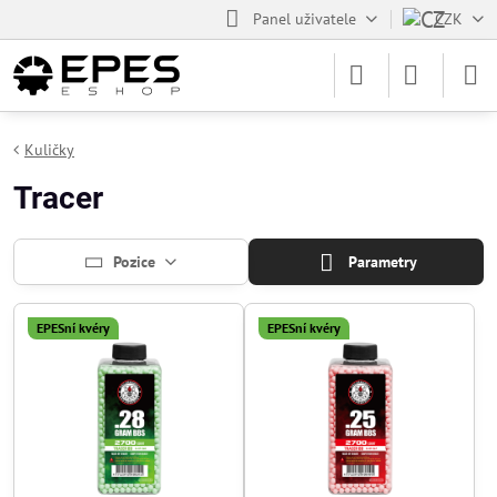
Panel uživatele
CZK
Kuličky
Tracer
Pozice
Parametry
EPESní kvéry
EPESní kvéry