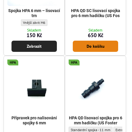
Spojka HPA 6 mm – lisovací
HPA QD SC lisovací spojka
trn
pro 6 mm hadičku (US Fos
Spojka HPA 6 mm – lisovací trn - Typ závitu:
Vnější závit M6
Skladem
Skladem
150 Kč
650 Kč
Zobrazit
Do košíku
HPA
HPA
Přípravek pro nalisování
HPA QD lisovací spojka pro 6
spojky 6 mm
mm hadičku (US Foster
HPA QD lisovací spojka pro 6 mm hadičku 
HPA QD liso
Standardní spojka - 11 mm
Extra úzká