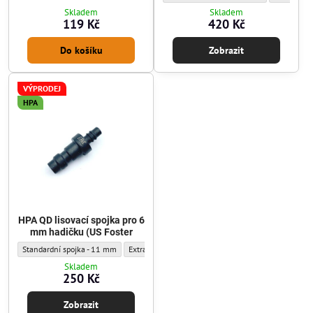
Skladem
Skladem
119 Kč
420 Kč
Do košíku
Zobrazit
VÝPRODEJ
HPA
HPA QD lisovací spojka pro 6
mm hadičku (US Foster
HPA QD lisovací spojka pro 6 mm hadičku (US Foster - Vnější průměr :
HPA QD lisovací spojka pro 6 mm hadičku (US Foster 
Standardní spojka - 11 mm
Extra úzká spojka - 9,5 mm
Skladem
250 Kč
Zobrazit