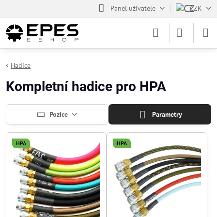
Panel uživatele
CZK
Hadice
Kompletní hadice pro HPA
Pozice
Parametry
HPA
HPA