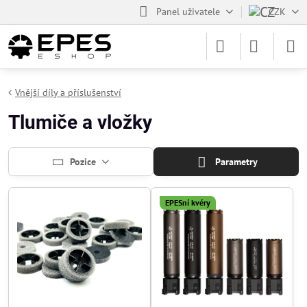
Panel uživatele
CZK
Vnější díly a příslušenství
Tlumiče a vložky
Pozice
Parametry
EPESní kvéry