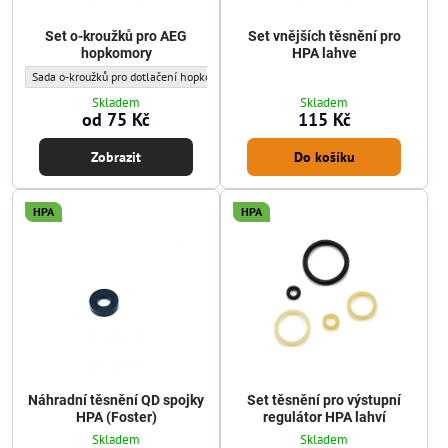
Set o-kroužků pro AEG
Set vnějších těsnění pro
hopkomory
HPA lahve
Set o-kroužků pro AEG hopkomory - Sada těsnění/o-kroužků:
Set o-kroužků pro AEG hopkomory - Sad
Sada o-kroužků pro dotlačení hopkomory
Sada o-kroužků pro regulační prvky h
Skladem
Skladem
od 75 Kč
115 Kč
Zobrazit
Do košíku
HPA
HPA
Náhradní těsnění QD spojky
Set těsnění pro výstupní
HPA (Foster)
regulátor HPA lahví
Skladem
Skladem