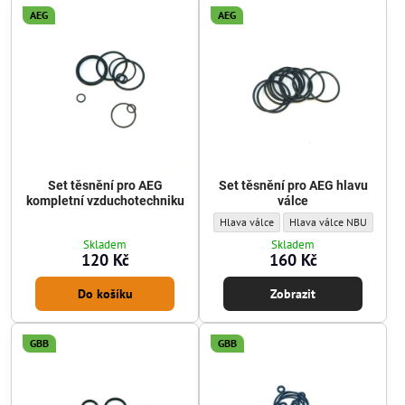
AEG
AEG
Set těsnění pro AEG
Set těsnění pro AEG hlavu
kompletní vzduchotechniku
válce
Set těsnění pro AEG hlavu válce - Sada t
Set těsnění pro AEG hlavu
Hlava válce
Hlava válce NBU
Skladem
Skladem
120 Kč
160 Kč
Do košíku
Zobrazit
GBB
GBB