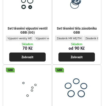
Set těsnění výpustní ventil
Set těsnění těla zásobníku
GBB (GG)
GBB
Set těsnění výpustní ventil GBB (GG) - Sada těsnění/o-kroužků:
Set těsnění výpustní ventil GBB (GG) - Sada těsnění/o-krouž
Set těsnění těla zásobníku GBB - Sada tě
Set těsnění těla 
Výpustní ventily WE
Výpustní ventily GHK
Zásobník M9 WE/TM
Zásobník Glock 
Skladem
Skladem
70 Kč
od 90 Kč
Zobrazit
Zobrazit
GBB
GBB