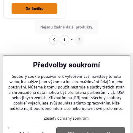
Do košíku
Nejsou žádné další produkty.
1
2
Předvolby soukromí
Soubory cookie používáme k vylepšení vaší návštěvy tohoto
webu, k analýze jeho výkonu a ke shromažďování údajů o jeho
Newsletter
používání. Můžeme k tomu použít nástroje a služby třetích stran
Odebírat naše novinky:
a shromážděná data mohou být přenášena partnerům v EU, USA
nebo jiných zemích. Kliknutím na „Přijmout všechny soubory
cookie“ vyjadřujete svůj souhlas s tímto zpracováním. Níže
Odebírat
můžete najít podrobné informace nebo upravit své preference.
Zásady ochrany soukromí
Chci se přihlásit k odběru novinek e-mailem