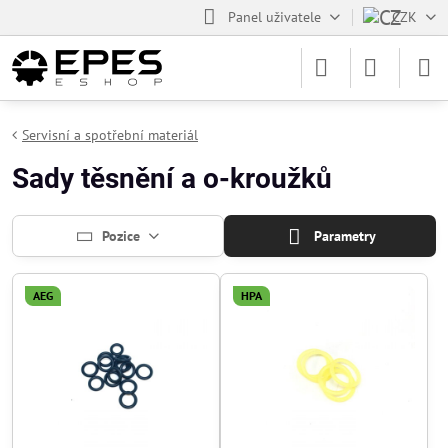
Panel uživatele
CZK
Servisní a spotřební materiál
Sady těsnění a o-kroužků
Pozice
Parametry
AEG
HPA