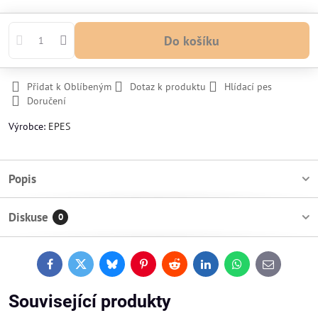
Do košíku
Přidat k Oblíbeným
Dotaz k produktu
Hlídací pes
Doručení
Výrobce:
EPES
Popis
Diskuse
0
Facebook
Twitter
Bluesky
Pinterest
Reddit
LinkedIn
WhatsApp
E-
mail
Související produkty