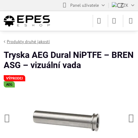
Panel uživatele
CZK
Produkty druhé jakosti
Tryska AEG Dural NiPTFE – BREN
ASG – vizuální vada
VÝPRODEJ
AEG