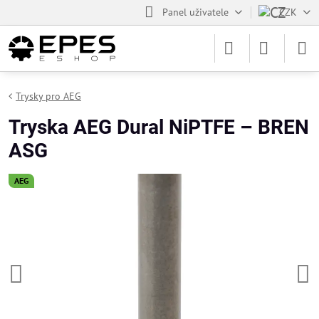
Panel uživatele
CZK
Trysky pro AEG
Tryska AEG Dural NiPTFE – BREN
ASG
AEG