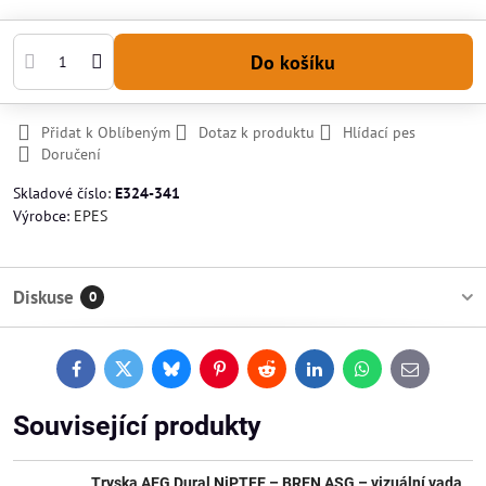
Do košíku
Přidat k Oblíbeným
Dotaz k produktu
Hlídací pes
Doručení
Skladové číslo:
E324-341
Výrobce:
EPES
Diskuse
0
Facebook
Twitter
Bluesky
Pinterest
Reddit
LinkedIn
WhatsApp
E-
mail
Související produkty
Tryska AEG Dural NiPTFE – BREN ASG – vizuální vada