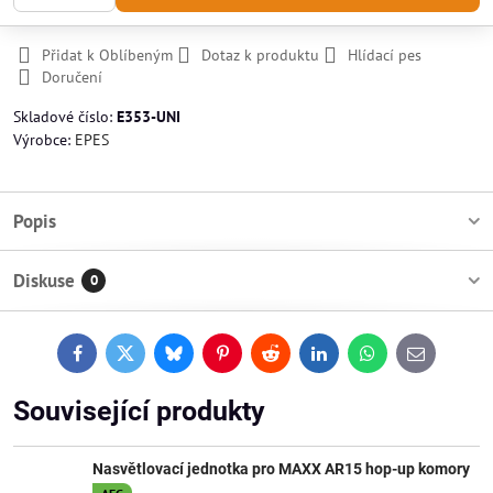
Přidat k Oblíbeným
Dotaz k produktu
Hlídací pes
Doručení
Skladové číslo:
E353-UNI
Výrobce:
EPES
Popis
Diskuse
0
Facebook
Twitter
Bluesky
Pinterest
Reddit
LinkedIn
WhatsApp
E-
mail
Související produkty
Nasvětlovací jednotka pro MAXX AR15 hop-up komory