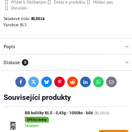
Přidat k Oblíbeným
Dotaz k produktu
Hlídací pes
Doručení
Skladové číslo:
BLS016
Výrobce:
BLS
Popis
Diskuse
0
Facebook
Twitter
Bluesky
Pinterest
Reddit
LinkedIn
WhatsApp
E-
mail
Související produkty
BB kuličky BLS - 0,45g - 1000ks - bílé
(BLS010)
EPESní kvéry
Skladem