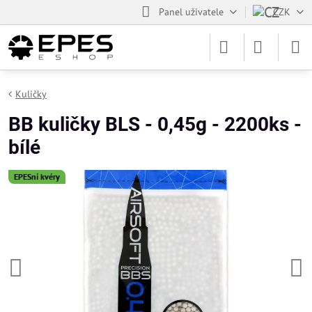
Panel uživatele
CZK
Kuličky
BB kuličky BLS - 0,45g - 2200ks -
bílé
EPESní kvéry