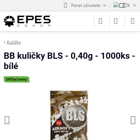
Panel uživatele
CZK
Kuličky
BB kuličky BLS - 0,40g - 1000ks -
bílé
EPESní kvéry