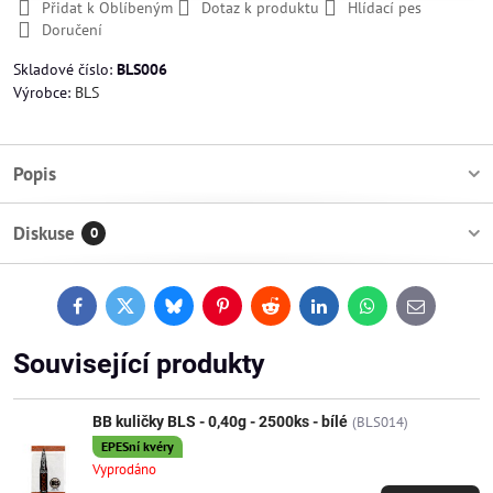
Přidat k Oblíbeným
Dotaz k produktu
Hlídací pes
Doručení
Skladové číslo:
BLS006
Výrobce:
BLS
Popis
Diskuse
0
Facebook
Twitter
Bluesky
Pinterest
Reddit
LinkedIn
WhatsApp
E-
mail
Související produkty
BB kuličky BLS - 0,40g - 2500ks - bílé
(BLS014)
EPESní kvéry
Vyprodáno