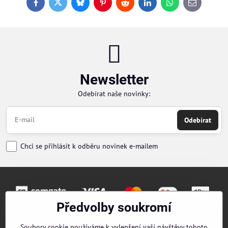
Facebook
Twitter
Bluesky
Pinterest
Reddit
LinkedIn
WhatsApp
E-
mail
Newsletter
Odebírat naše novinky:
Odebírat
Chci se přihlásit k odběru novinek e-mailem
Předvolby soukromí
Objednávky
Soubory cookie používáme k vylepšení vaší návštěvy tohoto