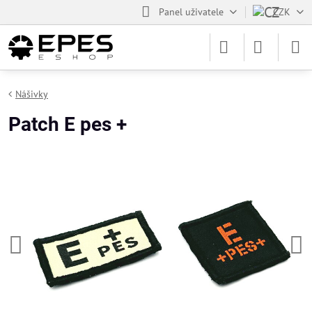
Panel uživatele
CZK
Nášivky
Patch E pes +