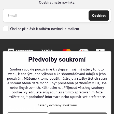
Odebírat naše novinky:
Odebírat
Chci se přihlásit k odběru novinek e-mailem
Předvolby soukromí
Objednávky
Soubory cookie používáme k vylepšení vaší návštěvy tohoto
webu, k analýze jeho výkonu a ke shromažďování údajů o jeho
Kontakty
používání. Můžeme k tomu použít nástroje a služby třetích stran
a shromážděná data mohou být přenášena partnerům v EU, USA
nebo jiných zemích. Kliknutím na „Přijmout všechny soubory
Obchodní podmínky
cookie“ vyjadřujete svůj souhlas s tímto zpracováním. Níže
můžete najít podrobné informace nebo upravit své preference.
O nás
Zásady ochrany soukromí
EPES Catalog B2B