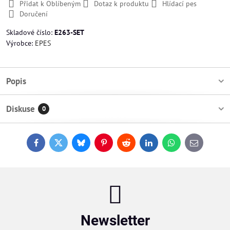
Přidat k Oblíbeným
Dotaz k produktu
Hlídací pes
Doručení
Skladové číslo:
E263-SET
Výrobce:
EPES
Popis
Diskuse
0
Facebook
Twitter
Bluesky
Pinterest
Reddit
LinkedIn
WhatsApp
E-
mail
Newsletter