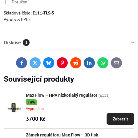
Doručení
Skladové číslo:
E111-TLS-5
Výrobce:
EPES
Diskuse
1
Facebook
Twitter
Bluesky
Pinterest
Reddit
LinkedIn
WhatsApp
E-
mail
Související produkty
Max Flow – HPA nízkotlaký regulátor
(E111)
HPA
Vyprodáno
3700 Kč
Zobrazit
Zámek regulátoru Max Flow – 3D tisk