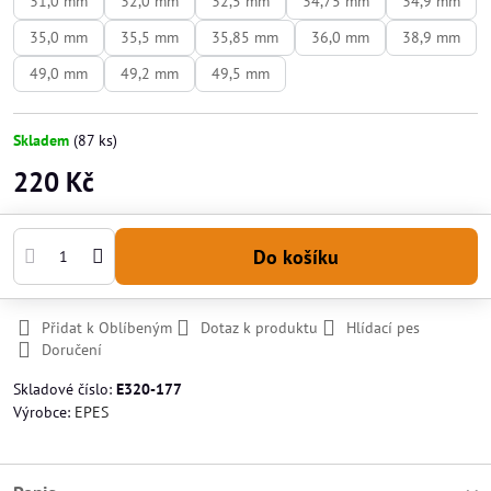
31,0 mm
32,0 mm
32,5 mm
34,75 mm
34,9 mm
35,0 mm
35,5 mm
35,85 mm
36,0 mm
38,9 mm
49,0 mm
49,2 mm
49,5 mm
Skladem
(
87
ks)
220 Kč
Do košíku
Přidat k Oblíbeným
Dotaz k produktu
Hlídací pes
Doručení
Skladové číslo:
E320-177
Výrobce:
EPES