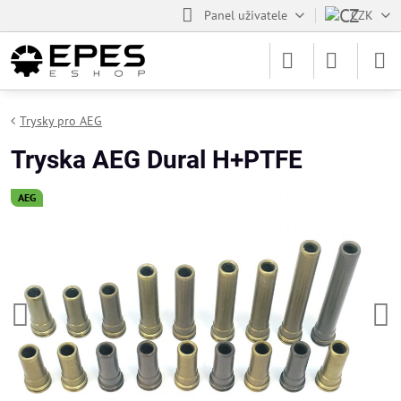
Panel uživatele
CZK
Trysky pro AEG
Tryska AEG Dural H+PTFE
AEG