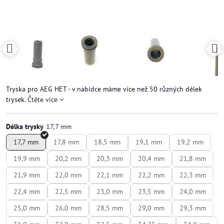
Tryska pro AEG HET - v nabídce máme více než 50 různých délek
trysek.
Čtěte více
Délka trysky
17,7 mm
17,8 mm
18,5 mm
19,1 mm
19,2 mm
19,9 mm
20,2 mm
20,3 mm
20,4 mm
21,8 mm
21,9 mm
22,0 mm
22,1 mm
22,2 mm
22,3 mm
22,4 mm
22,5 mm
23,0 mm
23,5 mm
24,0 mm
25,0 mm
26,0 mm
28,5 mm
29,0 mm
29,3 mm