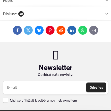
Popis
Diskuse
10
Facebook
Twitter
Bluesky
Pinterest
Reddit
LinkedIn
WhatsApp
E-
mail
Newsletter
Odebírat naše novinky:
Odebírat
Chci se přihlásit k odběru novinek e-mailem