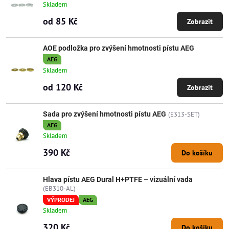
Skladem
od 85 Kč
Zobrazit
AOE podložka pro zvýšení hmotnosti pístu AEG
AEG
Skladem
od 120 Kč
Zobrazit
Sada pro zvýšení hmotnosti pístu AEG
(E313-SET)
AEG
Skladem
390 Kč
Do košíku
Hlava pístu AEG Dural H+PTFE – vizuální vada
(EB310-AL)
VÝPRODEJ
AEG
Skladem
320 Kč
Do košíku