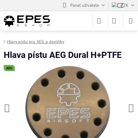
Panel uživatele
CZK
Hlavy pístu pro AEG a doplňky
Hlava pístu AEG Dural H+PTFE
AEG