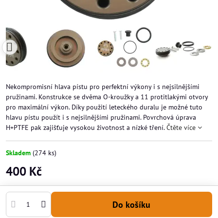
Nekompromisní hlava pístu pro perfektní výkony i s nejsilnějšími
pružinami. Konstrukce se dvěma O-kroužky a 11 protitlakými otvory
pro maximální výkon. Díky použití leteckého duralu je možné tuto
hlavu pístu použít i s nejsilnějšími pružinami. Povrchová úprava
H+PTFE pak zajišťuje vysokou životnost a nízké tření.
Čtěte více
Skladem
(
274
ks)
400 Kč
Do košíku