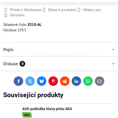
Přidat k Oblíbeným
Dotaz k produktu
Hlídací pes
Doručení
Skladové číslo:
E310-AL
Výrobce:
EPES
Popis
Diskuse
0
Facebook
Twitter
Bluesky
Pinterest
Reddit
LinkedIn
WhatsApp
E-
mail
Související produkty
AOE podložka hlavy pístu AEG
AEG