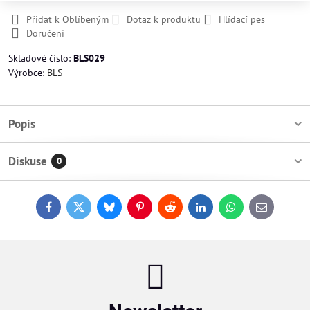
Přidat k Oblíbeným
Dotaz k produktu
Hlídací pes
Doručení
Skladové číslo:
BLS029
Výrobce:
BLS
Popis
Diskuse
0
Facebook
Twitter
Bluesky
Pinterest
Reddit
LinkedIn
WhatsApp
E-
mail