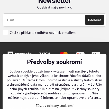
Newsletter
Odebírat naše novinky:
Odebírat
Chci se přihlásit k odběru novinek e-mailem
Předvolby soukromí
Objednávky
Soubory cookie používáme k vylepšení vaší návštěvy tohoto
webu, k analýze jeho výkonu a ke shromažďování údajů o jeho
Kontakty
používání. Můžeme k tomu použít nástroje a služby třetích stran
a shromážděná data mohou být přenášena partnerům v EU, USA
nebo jiných zemích. Kliknutím na „Přijmout všechny soubory
Obchodní podmínky
cookie“ vyjadřujete svůj souhlas s tímto zpracováním. Níže
můžete najít podrobné informace nebo upravit své preference.
O nás
Zásady ochrany soukromí
EPES Catalog B2B