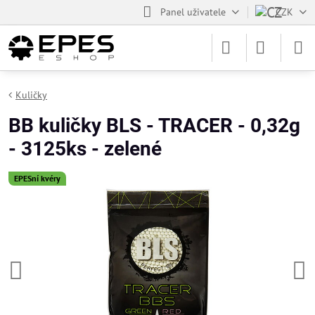
Panel uživatele
CZK
Kuličky
BB kuličky BLS - TRACER - 0,32g
- 3125ks - zelené
EPESní kvéry