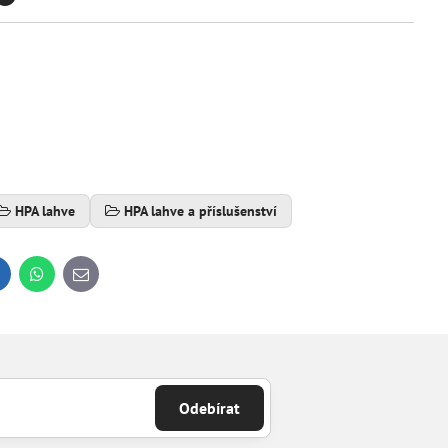
HPA lahve
HPA lahve a příslušenství
inkedIn
WhatsApp
E-
mail
Odebírat