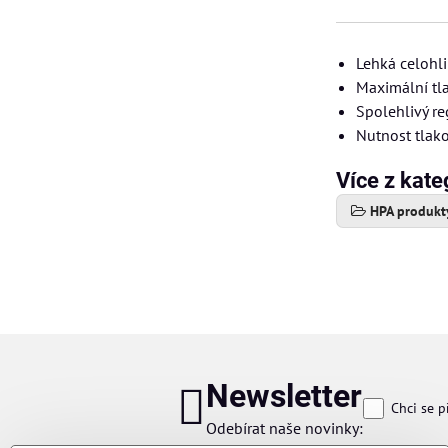
Lehká celohli
Maximální tla
Spolehlivý r
Nutnost tlako
Více z kate
HPA produkt
Newsletter
Chci se p
Odebírat naše novinky: