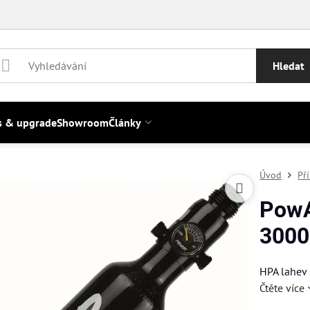
Hledat
s & upgrade
Showroom
Články
Úvod
Př
PowAi
3000
HPA lahev 
Čtěte více