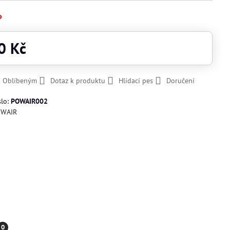
o
0 Kč
k Oblíbeným
Dotaz k produktu
Hlídací pes
Doručení
slo:
POWAIR002
WAIR
0