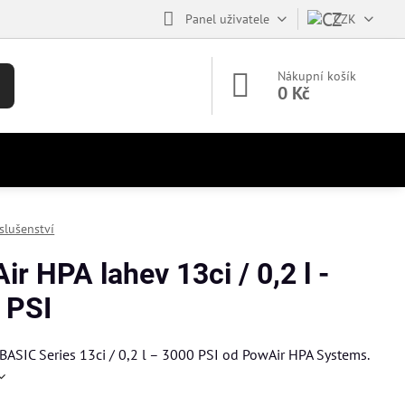
Panel uživatele
CZK
Nákupní košík
0 Kč
íslušenství
r HPA lahev 13ci / 0,2 l -
 PSI
BASIC Series 13ci / 0,2 l – 3000 PSI od PowAir HPA Systems.