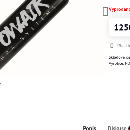
Vyprodán
125
Přidat 
Skladové čí
Výrobce:
PO
Popis
Diskuse