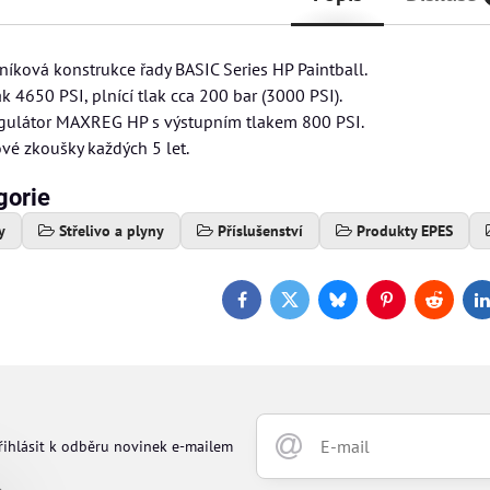
níková konstrukce řady BASIC Series HP Paintball.
k 4650 PSI, plnící tlak cca 200 bar (3000 PSI).
egulátor MAXREG HP s výstupním tlakem 800 PSI.
vé zkoušky každých 5 let.
gorie
y
Střelivo a plyny
Příslušenství
Produkty EPES
Facebook
Twitter
Bluesky
Pinterest
Reddit
L
řihlásit k odběru novinek e-mailem