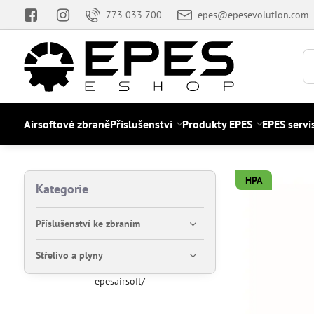
773 033 700
epes@epesevolution.com
Airsoftové zbraně
Příslušenství
Produkty EPES
EPES servi
HPA
Kategorie
Příslušenství ke zbraním
Střelivo a plyny
epesairsoft/