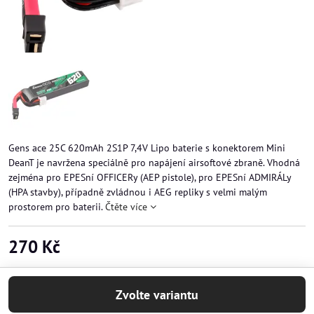
Gens ace 25C 620mAh 2S1P 7,4V Lipo baterie s konektorem Mini
DeanT je navržena speciálně pro napájení airsoftové zbraně. Vhodná
zejména pro EPESní OFFICERy (AEP pistole), pro EPESní ADMIRÁLy
(HPA stavby), případně zvládnou i AEG repliky s velmi malým
prostorem pro baterii.
Čtěte více
270 Kč
Zvolte variantu