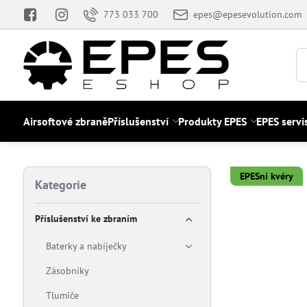
773 033 700
epes@epesevolution.com
Airsoftové zbraně
Příslušenství
Produkty EPES
EPES servi
EPESní kvéry
Kategorie
Příslušenství ke zbraním
Baterky a nabíječky
Zásobníky
Tlumiče