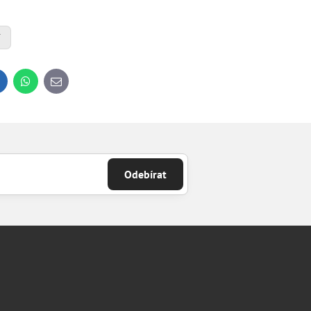
í
inkedIn
WhatsApp
E-
mail
Odebírat