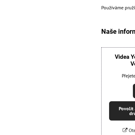
Používáme pružin
Naše inform
Videa Y
V
Přejet
Povolit
dr
Ote