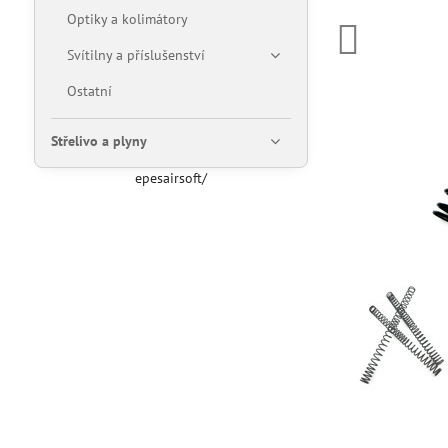
Optiky a kolimátory
Svítilny a příslušenství
Ostatní
Střelivo a plyny
epesairsoft/