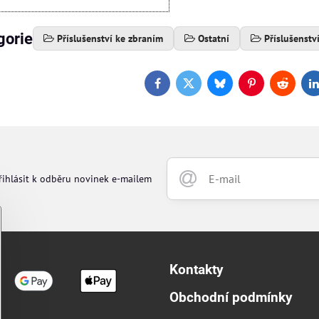
gorie
Příslušenství ke zbraním
Ostatní
Příslušenstv
Facebook
Twitter
Bluesky
Pinterest
Reddit
L
řihlásit k odběru novinek e-mailem
Kontakty
Obchodní podmínky