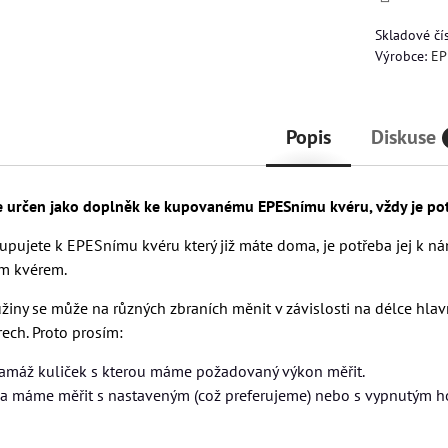
Skladové čí
Výrobce:
EP
Popis
Diskuse
e určen jako doplněk ke kupovanému EPESnímu kvéru, vždy je pot
pujete k EPESnímu kvéru který již máte doma, je potřeba jej k nám
m kvérem.
žiny se může na různých zbraních měnit v závislosti na délce hla
ech. Proto prosím:
ramáž kuliček s kterou máme požadovaný výkon měřit.
da máme měřit s nastaveným (což preferujeme) nebo s vypnutým 