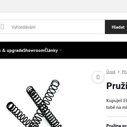
Hledat
s & upgrade
Showroom
Články
Úvod
Př
Pruž
Kupuješ EP
tobě na m
Pružina p