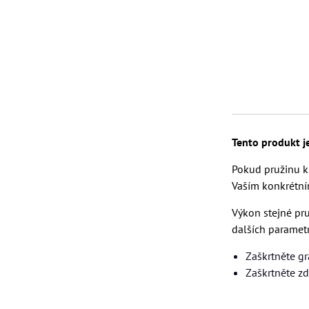
Tento produkt j
Pokud pružinu ku
Vaším konkrétní
Výkon stejné pru
dalších parametr
Zaškrtněte g
Zaškrtněte z