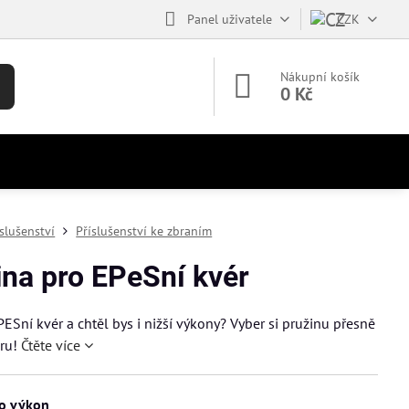
Panel uživatele
CZK
Nákupní košík
0 Kč
íslušenství
Příslušenství ke zbraním
ina pro EPeSní kvér
ESní kvér a chtěl bys i nižší výkony? Vyber si pružinu přesně
íru!
Čtěte více
ro výkon