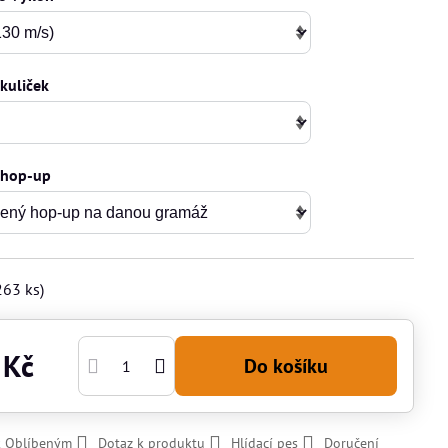
kuliček
 hop-up
263
ks)
 Kč
Do košíku
k Oblíbeným
Dotaz k produktu
Hlídací pes
Doručení