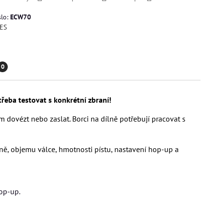
slo:
ECW70
ES
0
řeba testovat s konkrétní zbraní!
 dovézt nebo zaslat. Borci na dílně potřebují pracovat s
vně, objemu válce, hmotnosti pístu, nastavení hop-up a
hop-up.