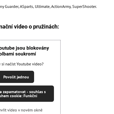
y Guarder, ASparts, Ultimate, ActionArmy, SuperShooter.
ační video o pružinách:
outube jsou blokovány
olbami soukromí
e si načíst Youtube video?
Povolit jednou
 a zapamatovat - souhlas s
uhem cookie: Funkční
vřít video v novém okně