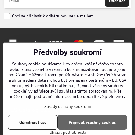
Odebírat
Chci se přihlásit k odběru novinek e-mailem
Předvolby soukromí
Objednávky
Soubory cookie používáme k vylepšení vaší návštěvy tohoto
webu, k analýze jeho výkonu a ke shromažďování údajů o jeho
Kontakty
používání. Můžeme k tomu použít nástroje a služby třetích stran
a shromážděná data mohou být přenášena partnerům v EU, USA
nebo jiných zemích. Kliknutím na „Přijmout všechny soubory
Obchodní podmínky
cookie“ vyjadřujete svůj souhlas s tímto zpracováním. Níže
můžete najít podrobné informace nebo upravit své preference.
O nás
Zásady ochrany soukromí
EPES Catalog B2B
Odmítnout vše
Přijmout všechny cookies
©
2026
Copyright
Předvolby soukromí
Zásady ochrany soukromí
Ukázat podrobnosti