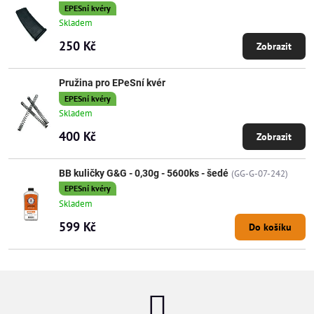
EPESní kvéry
Skladem
250 Kč
Zobrazit
Pružina pro EPeSní kvér
EPESní kvéry
Skladem
400 Kč
Zobrazit
BB kuličky G&G - 0,30g - 5600ks - šedé
(GG-G-07-242)
EPESní kvéry
Skladem
599 Kč
Do košíku