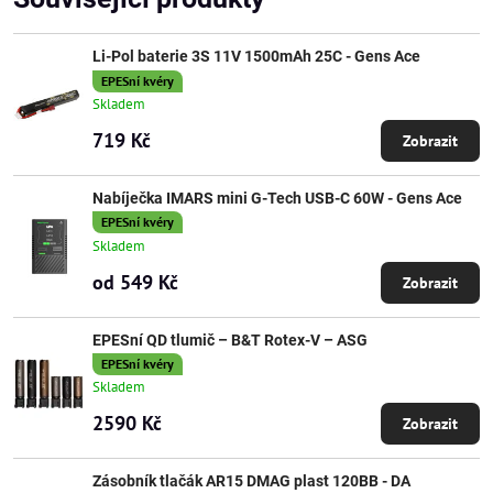
Li-Pol baterie 3S 11V 1500mAh 25C - Gens Ace
EPESní kvéry
Skladem
719 Kč
Zobrazit
Nabíječka IMARS mini G-Tech USB-C 60W - Gens Ace
EPESní kvéry
Skladem
od 549 Kč
Zobrazit
EPESní QD tlumič – B&T Rotex-V – ASG
EPESní kvéry
Skladem
2590 Kč
Zobrazit
Zásobník tlačák AR15 DMAG plast 120BB - DA