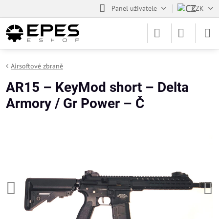
Panel uživatele
CZK
Airsoftové zbraně
AR15 – KeyMod short – Delta
Armory / Gr Power – Č