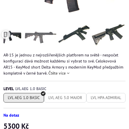
AR-15 je jednou z nejrozšířenějších platforem na světě - nespočet
konfigurací dává možnost každému si vybrat to své. Celokovová
AR15 - KeyMod short Delta Armory s moderním KeyMod předpažbím
kompletně v černé barvě.
Čtěte více
LEVEL
LVL AEG 1.0 BASIC
LVL AEG 3.0 MAJOR
LVL HPA ADMIRAL
Na dotaz
5300 Kč