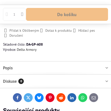
Do košíku
Přidat k Oblíbeným
Dotaz k produktu
Hlídací pes
Doručení
Skladové číslo:
DA-GP-A08
Výrobce:
Delta Armory
Popis
Diskuse
0
Facebook
Twitter
Bluesky
Pinterest
Reddit
LinkedIn
WhatsApp
E-
mail
Související produkty