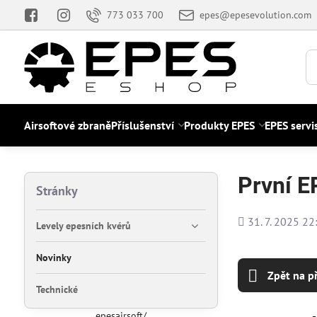
773 033 700
epes@epesevolution.com
Airsoftové zbraně
Příslušenství
Produkty EPES
EPES servi
První E
Stránky
Přidáno
31. 7. 2025 22
Levely epesních kvérů
Novinky
Zpět na p
Technické
epesairsoft/