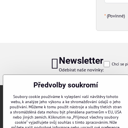
*
(Povinné)
Newsletter
Chci se p
Odebírat naše novinky:
Předvolby soukromí
Soubory cookie používáme k vylepšení vaší návštěvy tohoto
webu, k analýze jeho výkonu a ke shromažďování údajů o jeho
používání. Můžeme k tomu použít nástroje a služby třetích stran
a shromážděná data mohou být přenášena partnerům v EU, USA
nebo jiných zemích. Kliknutím na „Přijmout všechny soubory
cookie“ vyjadřujete svůj souhlas s tímto zpracováním. Níže
Objednávky
můžete najít podrobné informace nebo upravit své preference.