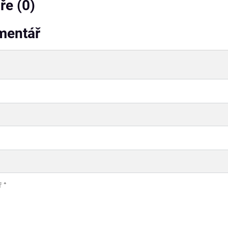
e (0)
mentář