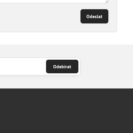
Odeslat
Odebírat