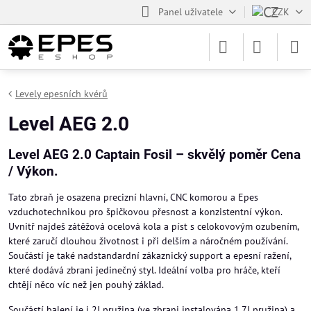
Panel uživatele
CZK
Levely epesních kvérů
Level AEG 2.0
Level AEG 2.0 Captain Fosil – skvělý poměr Cena
/ Výkon.
Tato zbraň je osazena precizní hlavní, CNC komorou a Epes
vzduchotechnikou pro špičkovou přesnost a konzistentní výkon.
Uvnitř najdeš zátěžová ocelová kola a píst s celokovovým ozubením,
které zaručí dlouhou životnost i při delším a náročném používání.
Součástí je také nadstandardní zákaznický support a epesní ražení,
které dodává zbrani jedinečný styl. Ideální volba pro hráče, kteří
chtějí něco víc než jen pouhý základ.
Součástí balení je i 2J pružina (ve zbrani instalována 1,7J pružina) a