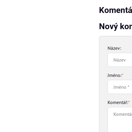
Komentář
Nový ko
Název:
Jméno:
*
Komentář:
*