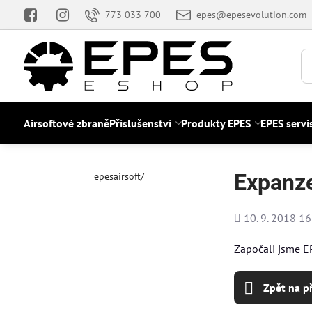
773 033 700
epes@epesevolution.com
Airsoftové zbraně
Příslušenství
Produkty EPES
EPES servi
Expanze
epesairsoft/
Přidáno
10. 9. 2018 16
Započali jsme EP
Zpět na p