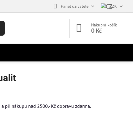
Panel uživatele
CZK
Nákupní košík
0 Kč
alit
ce a při nákupu nad 2500,- Kč dopravu zdarma.